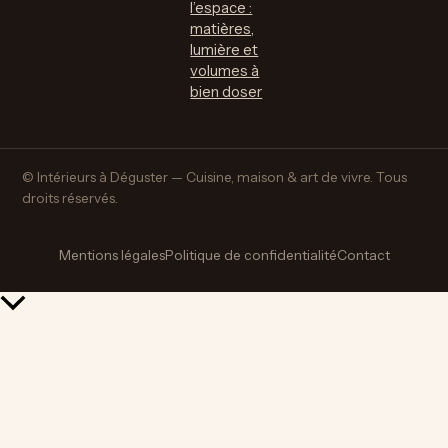
l’espace :
matières,
lumière et
volumes à
bien doser
© Intérieurs à Déguster — Cuisine, maison & art de vivre. Tous
droits réservés.
Mentions légales
Politique de confidentialité
Contact
Retour
en
haut