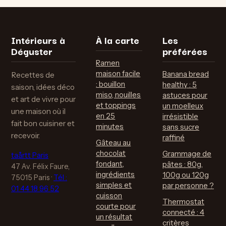
pour adapter
un jardin
votre appareil à
féerique et
vos besoins
sécurisé
Intérieurs à
À la carte
Les
Déguster
préférées
Ramen
maison facile
Banana bread
Recettes de
: bouillon
healthy : 5
saison, idées déco
miso, nouilles
astuces pour
et art de vivre pour
et toppings
un moelleux
une maison où il
en 25
irrésistible
fait bon cuisiner et
minutes
sans sucre
recevoir.
raffiné
Gâteau au
chocolat
Grammage de
taårtt Paris
fondant,
pâtes : 80g,
47 Av. Félix Faure,
ingrédients
100g ou 120g
75015 Paris
·
Tél :
simples et
par personne ?
01 44 18 96 52
cuisson
Thermostat
courte pour
connecté : 4
un résultat
critères