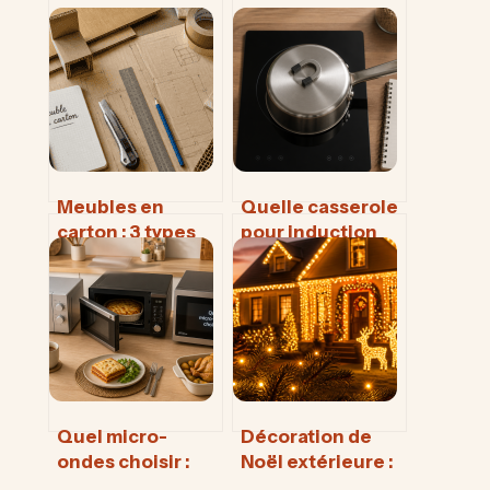
Meubles en
Quelle casserole
carton : 3 types
pour induction
de cannelures et
choisir ? 4
4 étapes pour
critères
une solidité
techniques pour
professionnelle
une cuisson
maîtrisée
Quel micro-
Décoration de
ondes choisir :
Noël extérieure :
guide pratique
4 règles d’or pour