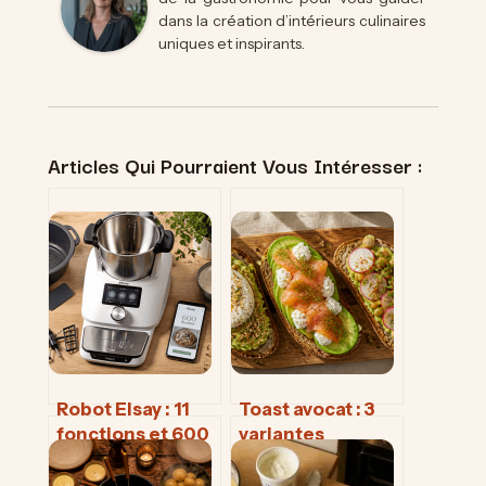
dans la création d’intérieurs culinaires
uniques et inspirants.
Articles Qui Pourraient Vous Intéresser :
Robot Elsay : 11
Toast avocat : 3
fonctions et 600
variantes
recettes pour
gourmandes et
maîtriser la
l’astuce pour un