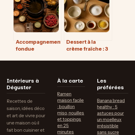
cuisine maison
pain ultra-
sans effort
croustillant
Accompagnement
Dessert à la
fondue
crème fraîche : 3
bourguignonne :
recettes express
4 familles de
et l’astuce pour
garnitures pour
une chantilly
sublimer votre
inratable
Intérieurs à
À la carte
Les
viande
Déguster
préférées
Ramen
maison facile
Banana bread
Recettes de
: bouillon
healthy : 5
saison, idées déco
miso, nouilles
astuces pour
et art de vivre pour
et toppings
un moelleux
une maison où il
en 25
irrésistible
fait bon cuisiner et
minutes
sans sucre