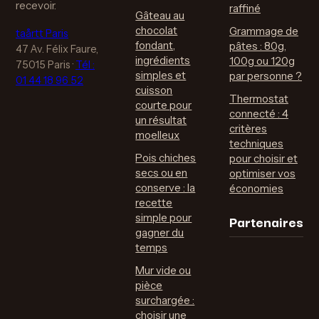
recevoir.
raffiné
Gâteau au
chocolat
Grammage de
taårtt Paris
fondant,
pâtes : 80g,
47 Av. Félix Faure,
ingrédients
100g ou 120g
75015 Paris
·
Tél :
simples et
par personne ?
01 44 18 96 52
cuisson
Thermostat
courte pour
connecté : 4
un résultat
critères
moelleux
techniques
Pois chiches
pour choisir et
secs ou en
optimiser vos
conserve : la
économies
recette
Partenaires
simple pour
gagner du
temps
Mur vide ou
pièce
surchargée :
choisir une