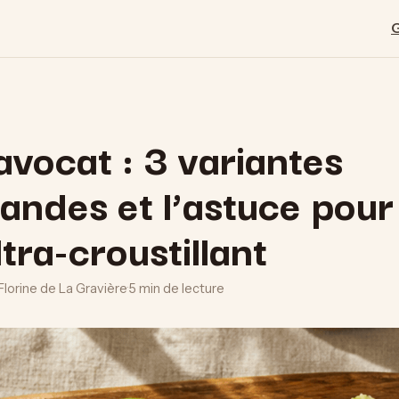
avocat : 3 variantes
ndes et l’astuce pour
ltra-croustillant
Florine de La Gravière
·
5 min de lecture