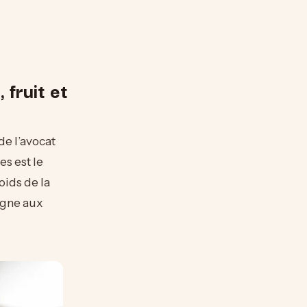
 fruit et
de l’avocat
es est le
oids de la
agne aux