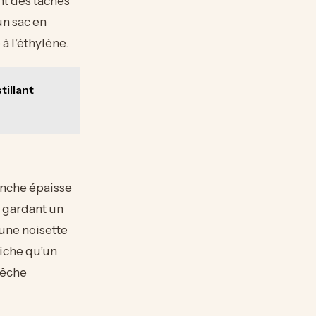
nt des taches
un sac en
à l’éthylène.
tillant
ranche épaisse
n gardant un
 une noisette
riche qu’un
êche