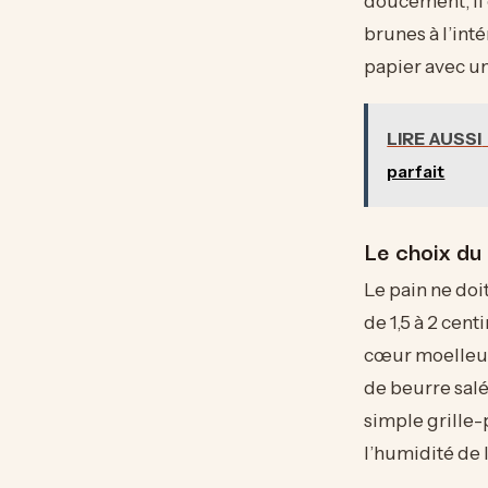
doucement, il 
brunes à l’int
papier avec un
LIRE AUSSI
parfait
Le choix du
Le pain ne doi
de 1,5 à 2 cen
cœur moelleux.
de beurre salé
simple grille-
l’humidité de 