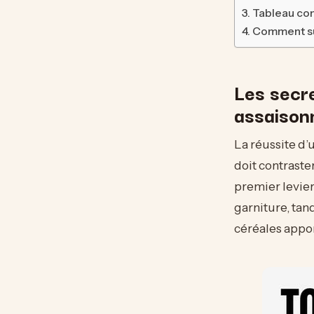
Tableau com
Comment sub
Les secre
assaiso
La réussite d’
doit contraste
premier levier
garniture, tan
céréales appor