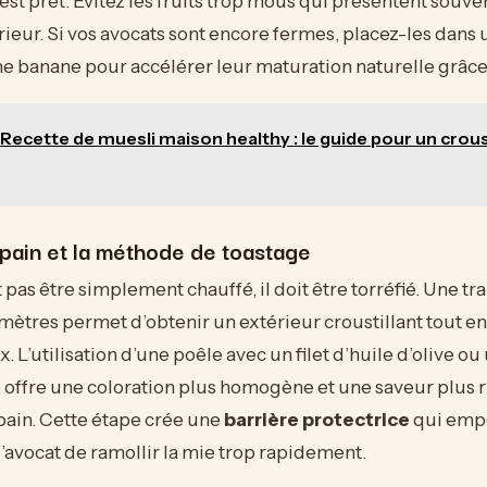
est prêt. Évitez les fruits trop mous qui présentent souve
érieur. Si vos avocats sont encore fermes, placez-les dans 
e banane pour accélérer leur maturation naturelle grâce 
Recette de muesli maison healthy : le guide pour un crous
 pain et la méthode de toastage
t pas être simplement chauffé, il doit être torréfié. Une t
timètres permet d’obtenir un extérieur croustillant tout e
 L’utilisation d’une poêle avec un filet d’huile d’olive ou
 offre une coloration plus homogène et une saveur plus 
pain. Cette étape crée une
barrière protectrice
qui emp
l’avocat de ramollir la mie trop rapidement.