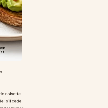
es
de noisette.
 : s’il cède