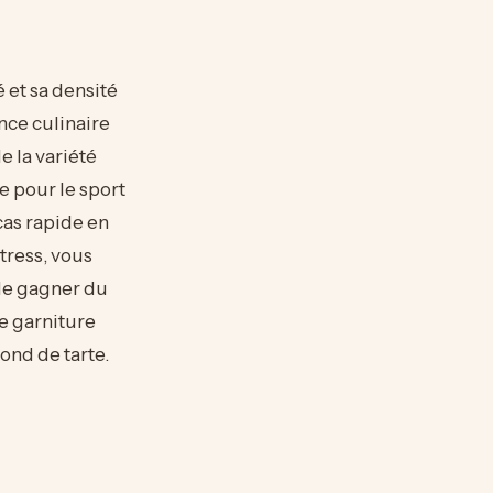
 et sa densité
nce culinaire
 la variété
e pour le sport
cas rapide en
tress, vous
 de gagner du
e garniture
ond de tarte.