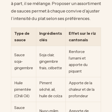
à part, il se mélange. Proposer un assortiment
de sauces permet à chaque convive d’ajuster
l’intensité du plat selon ses préférences.
Type de
Ingrédients
Effet sur le riz
sauce
clés
cantonais
Renforce
Sauce
Soja clair,
l’umami et
soja-
gingembre
apporte du
gingembre
frais, cébette
piquant
Huile
Piment
Apporte de la
pimentée
séché, ail,
chaleur et de la
(Chili Oil)
huile de colza
profondeur
Sauce
Nuoc-mâm,
Apporte de