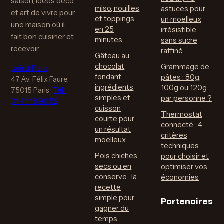
saison, idées déco
miso, nouilles
astuces pour
et art de vivre pour
et toppings
un moelleux
une maison où il
en 25
irrésistible
fait bon cuisiner et
minutes
sans sucre
recevoir.
raffiné
Gâteau au
chocolat
Grammage de
taårtt Paris
fondant,
pâtes : 80g,
47 Av. Félix Faure,
ingrédients
100g ou 120g
75015 Paris
·
Tél :
simples et
par personne ?
01 44 18 96 52
cuisson
Thermostat
courte pour
connecté : 4
un résultat
critères
moelleux
techniques
Pois chiches
pour choisir et
secs ou en
optimiser vos
conserve : la
économies
recette
Partenaires
simple pour
gagner du
temps