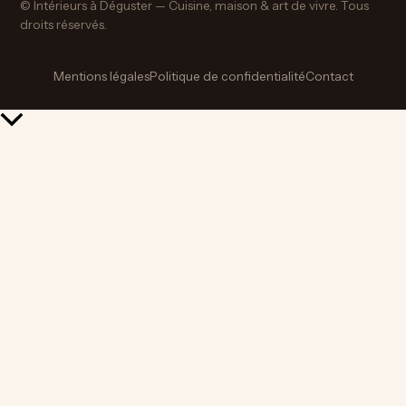
© Intérieurs à Déguster — Cuisine, maison & art de vivre. Tous
droits réservés.
Mentions légales
Politique de confidentialité
Contact
Retour
en
haut