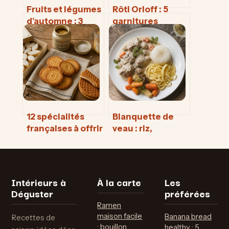
Fruits et légumes
Rôti Orloff : 5
d’automne : 3
garnitures
réflexes pour
incontournables
préserver leurs
pour équilibrer le
vitamines et
fromage coulant
booster votre
immunité
12 spécialités
Blanquette de
françaises à offrir
veau : riz,
: le guide pour
légumes racines
choisir des
ou pâtes fraîches
cadeaux
pour sublimer
authentiques et
votre sauce ?
Intérieurs à
À la carte
Les
transportables
Déguster
préférées
Ramen
maison facile
Banana bread
Recettes de
: bouillon
healthy : 5