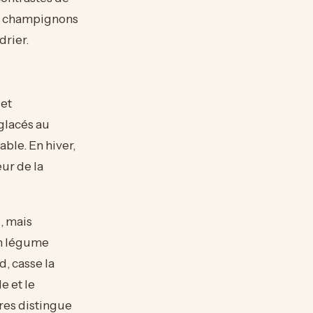
es champignons
drier.
 et
glacés au
able. En hiver,
ur de la
, mais
Un légume
, casse la
e et le
ures distingue