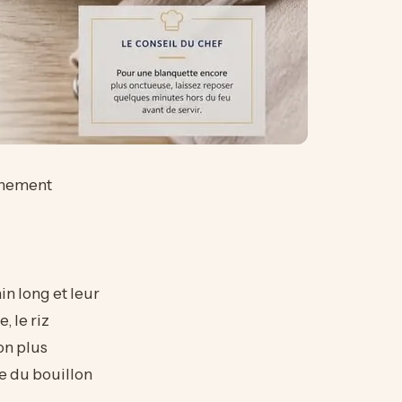
gnement
in long et leur
 le riz
on plus
ie du bouillon