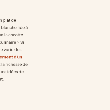
n plat de
 blanche liée à
e la cocotte
ulinaire ? Si
e varier les
ment d’un
 la richesse de
ques idées de
t.