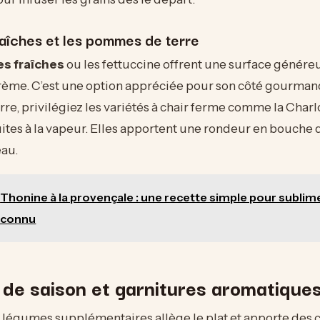
raîches et les pommes de terre
es fraîches
ou les fettuccine offrent une surface génére
rème. C’est une option appréciée pour son côté gourmand
e, privilégiez les variétés à chair ferme comme la Charl
ites à la vapeur. Elles apportent une rondeur en bouche 
au.
Thonine à la provençale : une recette simple pour sublim
éconnu
de saison et garnitures aromatique
 légumes supplémentaires allège le plat et apporte des 