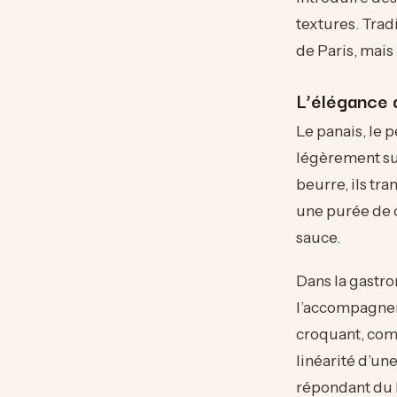
textures. Trad
de Paris, mais 
L’élégance 
Le panais, le 
légèrement suc
beurre, ils tr
une purée de c
sauce.
Dans la gastro
l’accompagnem
croquant, com
linéarité d’une
répondant du l