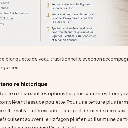
 de blanquette de veau traditionnelle avec son accompa
 légumes
rtenaire historique
i
ou le riz thaï sont les options les plus courantes. Leur gra
omplètent la sauce poulette. Pour une texture plus ferme,
e alternative intéressante, bien qu’il demande une cuiss
fs cuisent souvent le riz façon pilaf en utilisant une part
ur infuser les grains dès le départ.