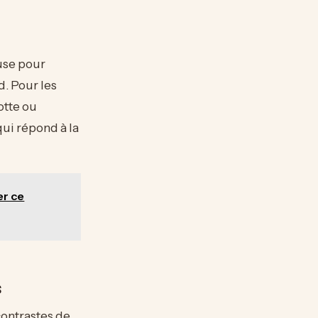
use pour
. Pour les
otte ou
qui répond à la
er ce
s
contrastes de