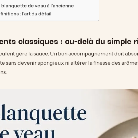
a blanquette de veau à l’ancienne
initions : l’art du détail
ents classiques : au-delà du simple r
éculent gère la sauce. Un bon accompagnement doit absor
te sans devenir spongieux ni altérer la finesse des arômes
ns.