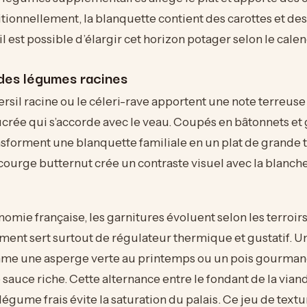
itionnellement, la blanquette contient des carottes et d
il est possible d’élargir cet horizon potager selon le calen
des légumes racines
persil racine ou le céleri-rave apportent une note terreuse
rée qui s’accorde avec le veau. Coupés en bâtonnets et 
ansforment une blanquette familiale en un plat de grande t
ourge butternut crée un contraste visuel avec la blanche
nomie française, les garnitures évoluent selon les terroirs
ent sert surtout de régulateur thermique et gustatif. 
me une asperge verte au printemps ou un pois gourmand
 sauce riche. Cette alternance entre le fondant de la viand
égume frais évite la saturation du palais. Ce jeu de text