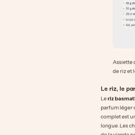
Assiette
de riz et
Le riz, le pa
Le
riz basmat
parfum léger c
complet est un
longue. Les che
de la viande po