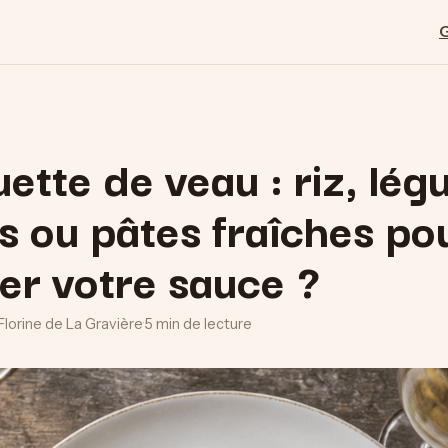
ette de veau : riz, lé
s ou pâtes fraîches po
er votre sauce ?
Florine de La Gravière
·
5 min de lecture