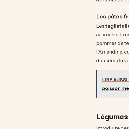
Les pâtes f
Les
tagliatell
accrocher la c
pommes de terr
l’Amandine, cu
douceur du ve
LIRE AUSSI
poisson m
Légumes 
Introduire des