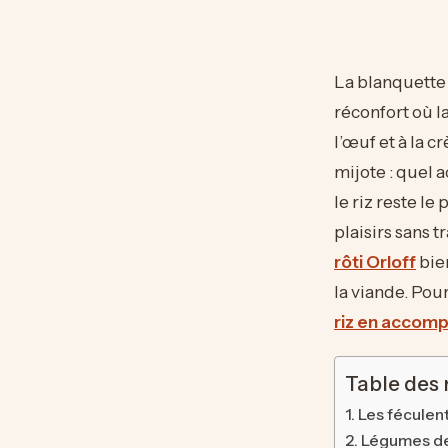
La blanquette 
réconfort où l
l’œuf et à la 
mijote : quel 
le riz reste le
plaisirs sans t
rôti Orloff
bien
la viande. Pou
riz en acco
Table des
Les féculent
Légumes de