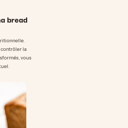
na bread
ritionnelle.
contrôler la
nsformés, vous
tuel.