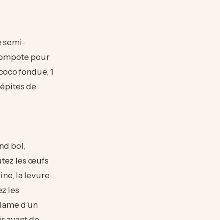
e semi-
compote pour
coco fondue, 1
pépites de
nd bol,
utez les œufs
ne, la levure
ez les
 lame d’un
r avant de