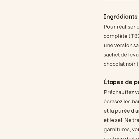
Ingrédients
Pour réaliser 
complète (T80
une version sa
sachet de levu
chocolat noir
Étapes de p
Préchauffez vo
écrasez les ba
et la purée d’
et le sel. Ne t
garnitures, ve
couteau doit r