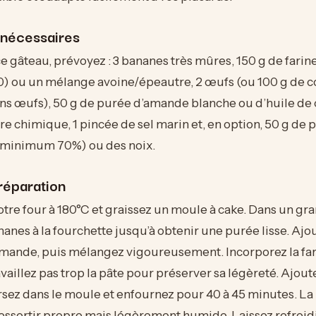
 nécessaires
ce gâteau, prévoyez : 3 bananes très mûres, 150 g de farin
) ou un mélange avoine/épeautre, 2 œufs (ou 100 g de 
ns œufs), 50 g de purée d’amande blanche ou d’huile de 
re chimique, 1 pincée de sel marin et, en option, 50 g de 
 (minimum 70%) ou des noix.
réparation
tre four à 180°C et graissez un moule à cake. Dans un gra
nanes à la fourchette jusqu’à obtenir une purée lisse. Ajo
amande, puis mélangez vigoureusement. Incorporez la fari
ravaillez pas trop la pâte pour préserver sa légèreté. Ajout
rsez dans le moule et enfournez pour 40 à 45 minutes. La
essortir propre mais légèrement humide. Laissez refroidi