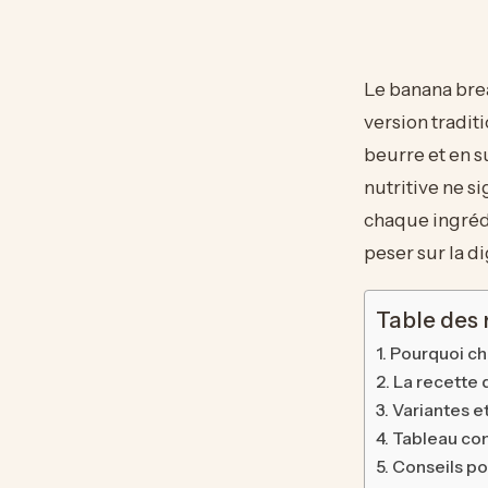
Le banana brea
version tradit
beurre et en s
nutritive ne si
chaque ingrédi
peser sur la di
Table des
Pourquoi ch
La recette 
Variantes e
Tableau com
Conseils po