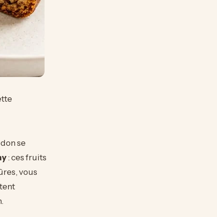
ette
idon se
hy
: ces fruits
mûres, vous
rtent
.