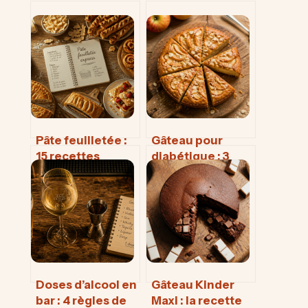
Pâte feuilletée :
Gâteau pour
15 recettes
diabétique : 3
express, secrets
farines à faible IG
de cuisson et
pour réussir un
astuces pour un
moelleux sans
croustillant
sucre
parfait
Doses d’alcool en
Gâteau Kinder
bar : 4 règles de
Maxi : la recette