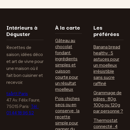
calcul, normes
inratable et 3
légales et
variantes pour un
rentabilité
anniversaire
réussi
Intérieurs à
À la carte
Les
Déguster
préférées
Gâteau au
chocolat
Banana bread
Recettes de
fondant,
healthy : 5
saison, idées déco
ingrédients
astuces pour
et art de vivre pour
simples et
un moelleux
une maison où il
cuisson
irrésistible
fait bon cuisiner et
courte pour
sans sucre
recevoir.
un résultat
raffiné
moelleux
Grammage de
taårtt Paris
Pois chiches
pâtes : 80g,
47 Av. Félix Faure,
secs ou en
100g ou 120g
75015 Paris
·
Tél :
conserve : la
par personne ?
01 44 18 96 52
recette
Thermostat
simple pour
connecté : 4
gagner du