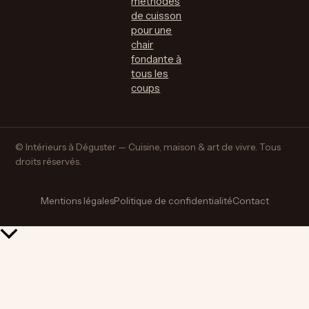
méthodes
de cuisson
pour une
chair
fondante à
tous les
coups
© Intérieurs à Déguster — Cuisine, maison & art de vivre. Tous
droits réservés.
Mentions légales
Politique de confidentialité
Contact
Retour
en
haut