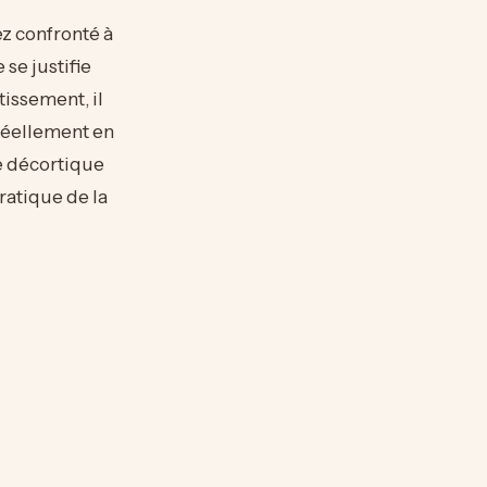
ez confronté à
 se justifie
tissement, il
réellement en
de décortique
pratique de la