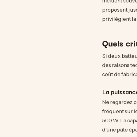
incluent souve
proposent jusq
privilégient la
Quels cri
Si deux batteu
des raisons te
coût de fabric
La puissance
Ne regardez p
fréquent sur l
500 W. La capa
d’une pâte ép