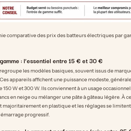
hie comparative des prix des batteurs électriques par g
gamme : l’essentiel entre 15 € et 30 €
 regroupe les modèles basiques, souvent issus de marqu
. Ces appareils affichent une puissance modeste, généra
e 150 W et 300 W. Ils conviennent à un usage occasionn
ncs en neige ou mélanger une pâte à gâteau légère. À ce t
 majoritairement en plastique et les réglages se limitent
démarrage progressif.
e gamme : le rapport performance/prix entre 35 