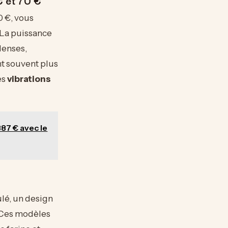
0 €, vous
La puissance
denses,
t souvent plus
es
vibrations
87 € avec le
lé, un design
 Ces modèles