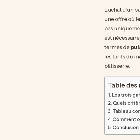
L’achat d’un b
une offre où le
pas uniquement
est nécessair
termes de
pui
les tarifs du m
pâtisserie.
Table des
Les trois g
Quels critèr
Tableau comp
Comment opt
Conclusion 