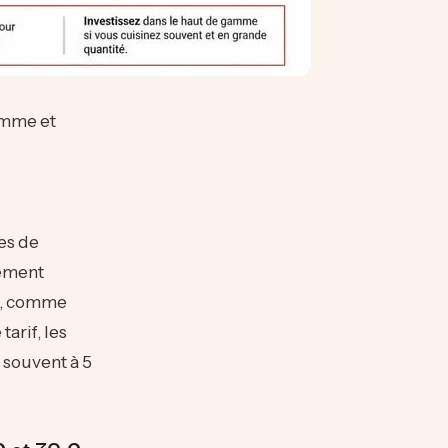
amme et
es de
lement
el, comme
arif, les
 souvent à 5
€ et 70 €