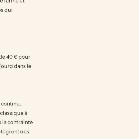
 farine et
és qui
 de 40 € pour
 lourd dans le
continu,
classique à
 la contrainte
ntègrent des