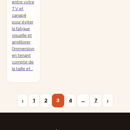
entre votre
TV et
canapé
pour éviter
la fatigue
visuelle et
améliorer
l'immersion,
en tenant
compte de
la taille et…
‹
1
2
3
4
…
7
›