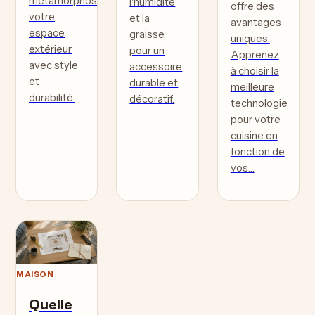
métamorphoser
l'humidité
offre des
votre
et la
avantages
espace
graisse,
uniques.
extérieur
pour un
Apprenez
avec style
accessoire
à choisir la
et
durable et
meilleure
durabilité.
décoratif.
technologie
pour votre
cuisine en
fonction de
vos…
MAISON
Quelle