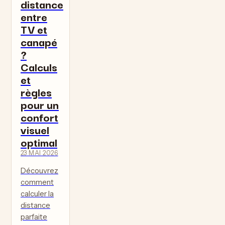
distance
entre
TV et
canapé
?
Calculs
et
règles
pour un
confort
visuel
optimal
23 MAI 2026
Découvrez
comment
calculer la
distance
parfaite