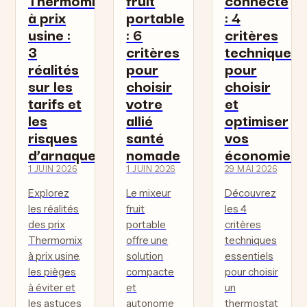
à prix
portable
: 4
usine :
: 6
critères
3
critères
techniques
réalités
pour
pour
sur les
choisir
choisir
tarifs et
votre
et
les
allié
optimiser
risques
santé
vos
d’arnaques
nomade
économies
1 JUIN 2026
1 JUIN 2026
29 MAI 2026
Explorez
Le mixeur
Découvrez
les réalités
fruit
les 4
des prix
portable
critères
Thermomix
offre une
techniques
à prix usine,
solution
essentiels
les pièges
compacte
pour choisir
à éviter et
et
un
les astuces
autonome
thermostat