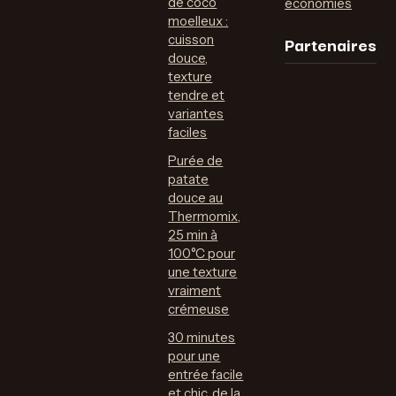
de coco
économies
moelleux :
Partenaires
cuisson
douce,
texture
tendre et
variantes
faciles
Purée de
patate
douce au
Thermomix,
25 min à
100°C pour
une texture
vraiment
crémeuse
30 minutes
pour une
entrée facile
et chic, de la