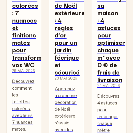
colorées
de Noël
sa
: 7
extérieure
maison
nuances
: 4
: 4
et
règles
astuces
finitions
d’or
pour
mates
pour un
optimiser
pour
jardin
chaque
transformer
féerique
m² avec
vos WC
et
0 € de
sécurisé
frais de
29 MAI 2026
livraison
28 MAI 2026
Découvrez
27 MAI 2026
comment
Apprenez
les
à créer une
Découvrez
toilettes
décoration
4 astuces
colorées,
de Noël
pour
avec leurs
extérieure
aménager
7 nuances
réussie
chaque
mates,
avec des
mètre