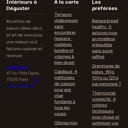
Intérieurs à
À la carte
Les
Déguster
préférées
Terrasse
chaleureuse
Banana bread
Recettes de
sans
healthy : 5
saison, idées déco
encombrer
astuces pour
et art de vivre pour
l’espace :
un moelleux
une maison où il
matières,
irrésistible
fait bon cuisiner et
lumière et
sans sucre
recevoir.
volumes à
raffiné
bien doser
Grammage de
taårtt Paris
Cabillaud : 4
pâtes : 80g,
47 Av. Félix Faure,
méthodes
100g ou 120g
75015 Paris
·
Tél :
de cuisson
par personne ?
01 44 18 96 52
pour une
Thermostat
chair
connecté : 4
fondante à
critères
tous les
techniques
coups
pour choisir et
Gâteau noix
optimiser vos