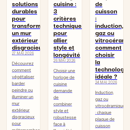
solutions
cuisine :
de
durables
3
cuisson
pour
critères
:
transformer
techniques
induction,
un mur
pour
gaz ou
extérieur
allier
vitrocérami
disgracieux
style et
comment
longévité
choisir
27 MAI 2026
la
26 MAI 2026
Découvrez
technologie
comment
Choisir une
idéale ?
végétaliser,
horloge de
24 MAI 2026
barder,
cuisine
peindre ou
demande
Induction,
illuminer un
de
gaz ou
mur
combiner
vitrocéramique
extérieur
style et
: chaque
disgracieux
robustesse
plaque de
pour
face à
cuisson