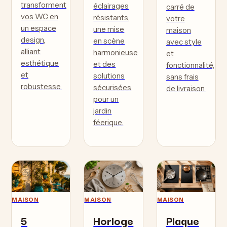
transforment
éclairages
carré de
vos WC en
résistants,
votre
un espace
une mise
maison
design,
en scène
avec style
alliant
harmonieuse
et
esthétique
et des
fonctionnalité,
et
solutions
sans frais
robustesse.
sécurisées
de livraison.
pour un
jardin
féerique.
MAISON
MAISON
MAISON
5
Horloge
Plaque