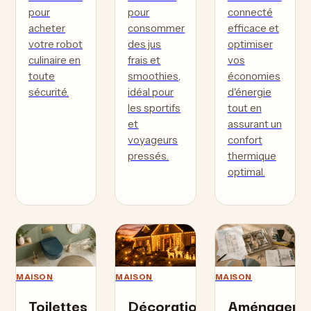
pour
pour
connecté
acheter
consommer
efficace et
votre robot
des jus
optimiser
culinaire en
frais et
vos
toute
smoothies,
économies
sécurité.
idéal pour
d'énergie
les sportifs
tout en
et
assurant un
voyageurs
confort
pressés.
thermique
optimal.
MAISON
MAISON
MAISON
Toilettes
Décoration
Aménager