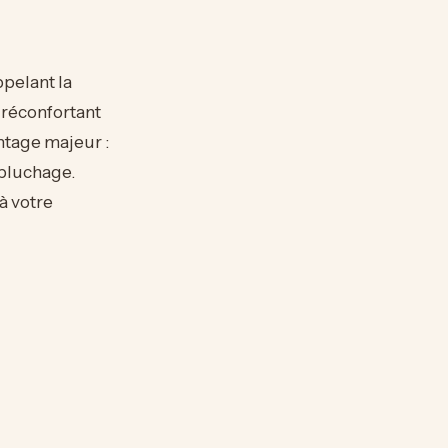
ppelant la
é réconfortant
ntage majeur :
épluchage.
à votre