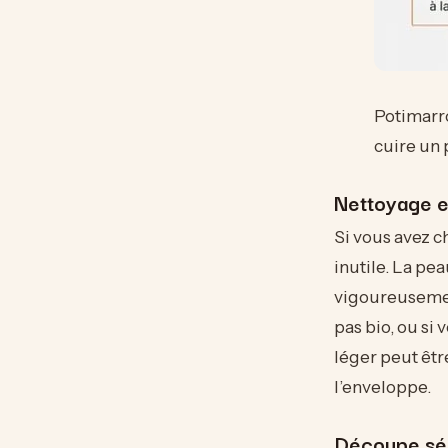
Potimarro
cuire un 
Nettoyage e
Si vous avez c
inutile. La pe
vigoureusement
pas bio, ou si
léger peut êtr
l’enveloppe.
Découpe séc