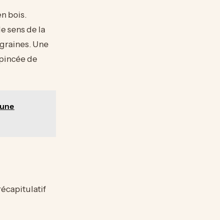
n bois.
e sens de la
s graines. Une
e pincée de
 une
récapitulatif