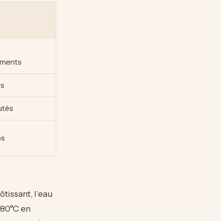
ments
és
utés
ps
tissant, l’eau
180°C en