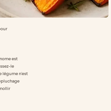
pour
conome est
ossez-le
le légume n’est
 épluchage
mollir