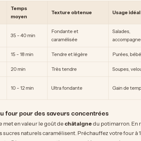
Temps
Texture obtenue
Usage idéal
moyen
Fondante et
Salades,
35 – 40 min
caramélisée
accompagne
15 – 18 min
Tendre et légère
Purées, béb
20 min
Très tendre
Soupes, velo
10 – 12 min
Ultra fondante
Gain de tem
au four pour des saveurs concentrées
 met en valeur le goût de
châtaigne
du potimarron. En rô
es sucres naturels caramélisent. Préchauffez votre four à 