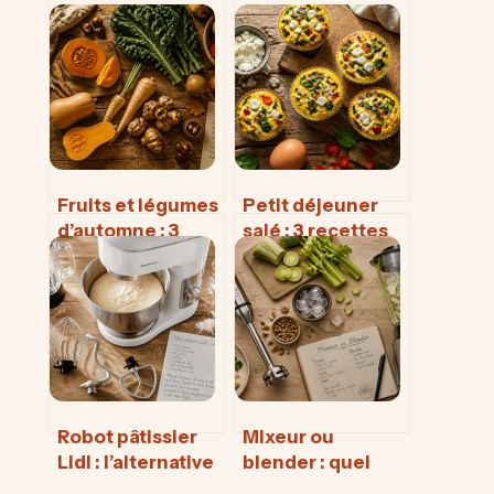
Fruits et légumes
Petit déjeuner
d’automne : 3
salé : 3 recettes
réflexes pour
meal prep pour
préserver leurs
en finir avec le
vitamines et
coup de barre de
booster votre
11h
immunité
Robot pâtissier
Mixeur ou
Lidl : l’alternative
blender : quel
low-cost peut-
appareil choisir