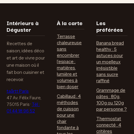
elle rivaliser avec
pour vos soupes,
les grandes
smoothies et
marques ?
purées ?
Intérieurs à
À la carte
Les
Déguster
préférées
Terrasse
chaleureuse
Banana bread
Recettes de
sans
healthy : 5
saison, idées déco
encombrer
astuces pour
et art de vivre pour
l’espace :
un moelleux
une maison où il
matières,
irrésistible
fait bon cuisiner et
lumière et
sans sucre
recevoir.
volumes à
raffiné
bien doser
Grammage de
taårtt Paris
Cabillaud : 4
pâtes : 80g,
47 Av. Félix Faure,
méthodes
100g ou 120g
75015 Paris
·
Tél :
de cuisson
par personne ?
01 44 18 96 52
pour une
Thermostat
chair
connecté : 4
fondante à
critères
tous les