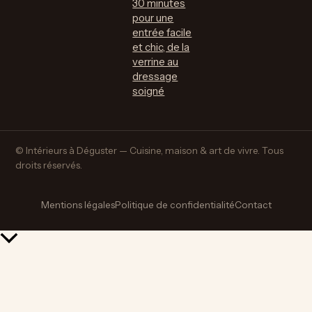
30 minutes
pour une
entrée facile
et chic, de la
verrine au
dressage
soigné
© Intérieurs à Déguster — Cuisine, maison & art de vivre. Tous
droits réservés.
Mentions légales
Politique de confidentialité
Contact
Retour
en
haut