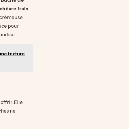
chèvre frais
e crémeuse.
auce pour
andise.
 une texture
frir. Elle
ches ne