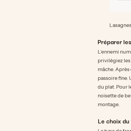
Lasagnes 
Préparer les
L’ennemi numér
privilégiez le
mâche. Après 
passoire fine.
du plat. Pour 
noisette de be
montage.
Le choix du 
Le type de fro