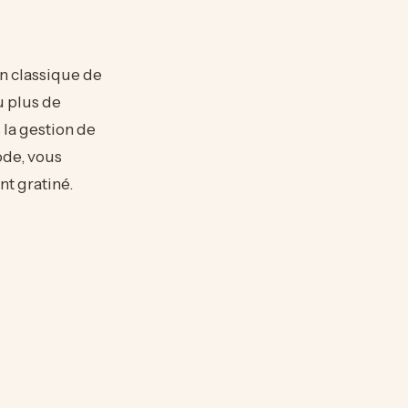
un classique de
u plus de
 la gestion de
ode, vous
nt gratiné.