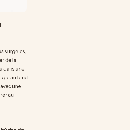
d
ds surgelés,
r de la
ou dans une
soupe au fond
e avec une
rer au
e
bûche de