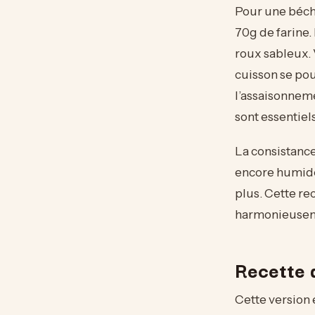
Pour une bécha
70g de farine.
roux sableux. 
cuisson se pou
l’assaisonneme
sont essentiel
La consistance
encore humide
plus. Cette re
harmonieusemen
Recette 
Cette version 