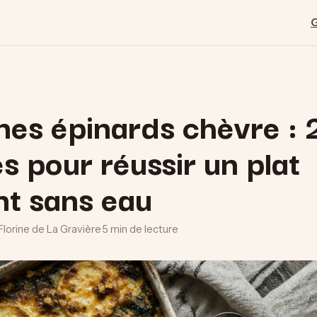
es épinards chèvre : 
s pour réussir un plat
nt sans eau
Florine de La Gravière
·
5 min de lecture