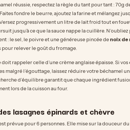
mel réussie, respectez la règle du tant pour tant : 70g 
 Faites fondre le beurre, ajoutez la farine et mélangez jus
Versez progressivement un litre de lait froid tout en foue
rsuit jusqu’à ce que la sauce nappe la cuillère. N’oubliez
nt : le sel, le poivre et une généreuse pincée de
noix de
s pour relever le goût du fromage.
 doit rappeler celle d’une crème anglaise épaisse. Si vos
s malgré l’égouttage, laissez réduire votre béchamel u
cherche d’équilibre garantit que chaque ingrédient fusi
t lors de la cuisson au four.
des lasagnes épinards et chèvre
est prévue pour 6 personnes. Elle mise sur la douceur du 