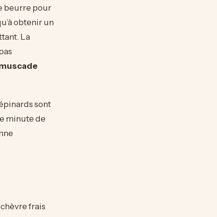
de beurre pour
qu’à obtenir un
ttant. La
 pas
 muscade
 épinards sont
ne minute de
onne
chèvre frais