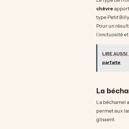
chèvre
apport
type Petit Bi
Pour un résult
l’onctuosité e
LIRE AUSSI
parfaite
La bécham
La béchamel ap
permet aux las
glissent.