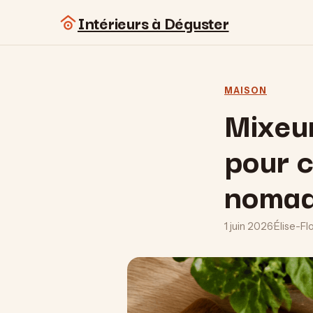
Intérieurs à Déguster
MAISON
Mixeur
pour c
noma
1 juin 2026
·
Élise-Fl