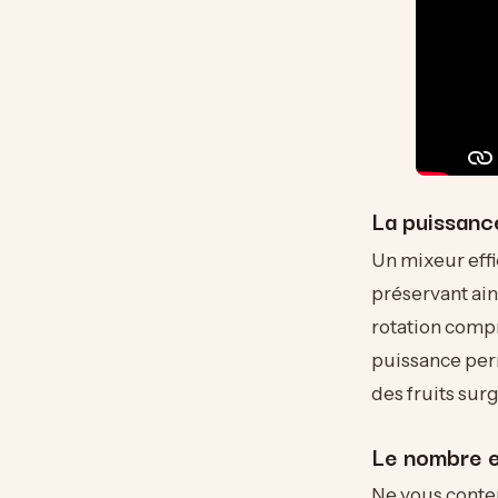
La puissance
Un mixeur effi
préservant ain
rotation comp
puissance per
des fruits sur
Le nombre et
Ne vous conte