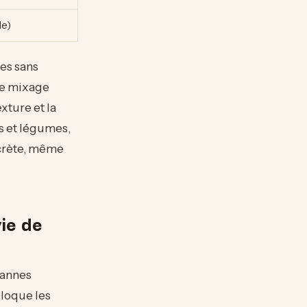
de)
nes sans
le mixage
xture et la
ts et légumes,
crète, même
vie de
pannes
bloque les