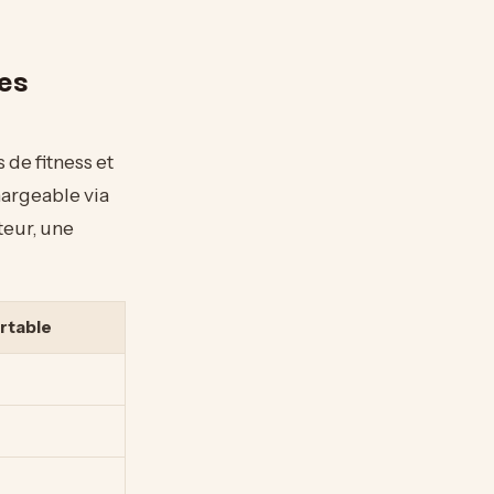
es
 de fitness et
hargeable via
teur, une
rtable