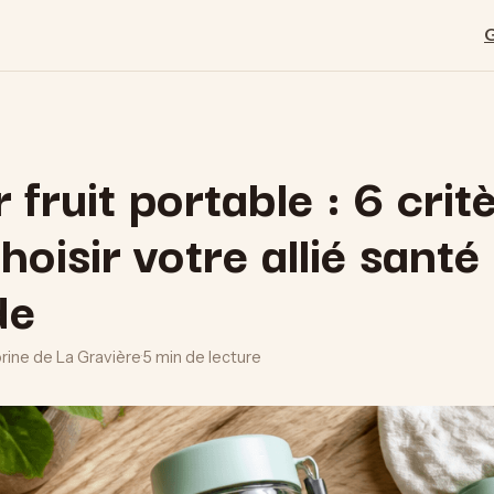
 fruit portable : 6 crit
hoisir votre allié santé
de
orine de La Gravière
·
5 min de lecture