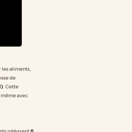
 les aliments,
esse de
M)
. Cette
s, même avec
nts intègrent
6