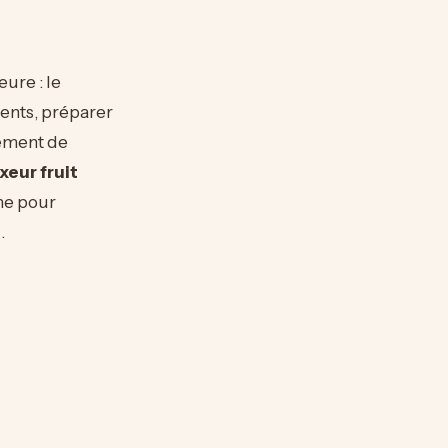
ure : le
ments, préparer
pement de
xeur fruit
me pour
.