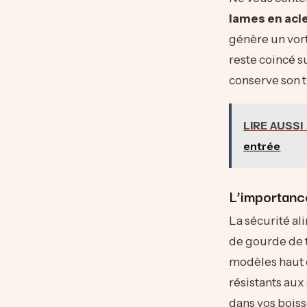
lames en aci
génère un vort
reste coincé su
conserve son t
LIRE AUSSI
entrée
L’importanc
La sécurité al
de gourde de t
modèles haut d
résistants aux
dans vos boiss