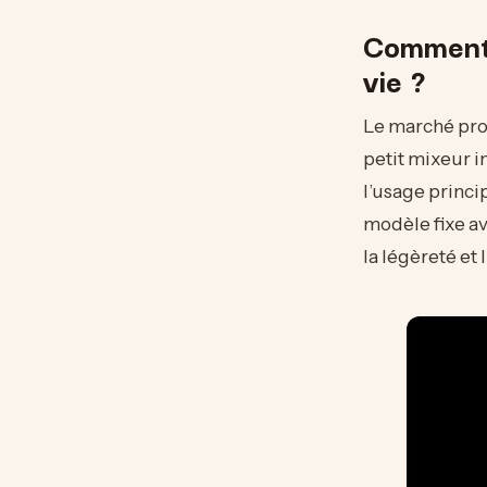
Comment 
vie ?
Le marché pro
petit mixeur i
l’usage princi
modèle fixe av
la légèreté et 