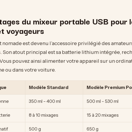
tages du mixeur portable USB pour l
et voyageurs
t nomade est devenu l’accessoire privilégié des amateurs
 Son atout principal est sa batterie lithium intégrée, rec
Vous pouvez ainsi alimenter votre appareil sur un ordina
ne ou dans votre voiture.
que
Modèle Standard
Modèle Premium Po
enne
350 ml – 400 ml
500 ml – 530 ml
terie
8 à 10 mixages
15 à 20 mixages
atif
500 g
650 g