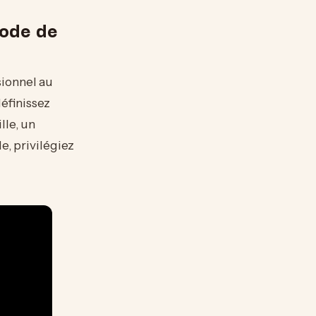
mode de
ionnel au
définissez
lle, un
e, privilégiez