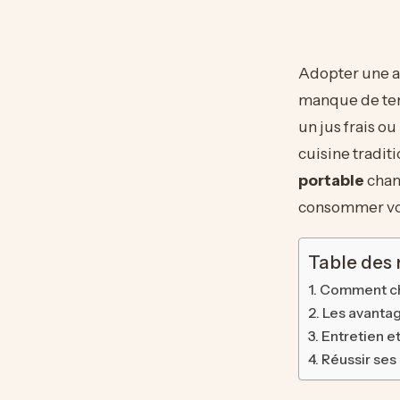
Adopter une al
manque de temp
un jus frais 
cuisine tradit
portable
chan
consommer vos
Table des
Comment cho
Les avantag
Entretien et
Réussir ses