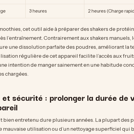
rge
3 heures
2 heures (Charge rapi
oothies, cet outil aide à préparer des shakers de protéi
s l’entraînement. Contrairement aux shakers manuels, 
ure une dissolution parfaite des poudres, améliorant la te
ilisation régulière de cet appareil facilite l’accès aux frui
une intention de manger sainement en une habitude con
es chargées.
 et sécurité : prolonger la durée de 
areil
t bien entretenu dure plusieurs années. La plupart des 
e mauvaise utilisation ou d’un nettoyage superficiel qui 