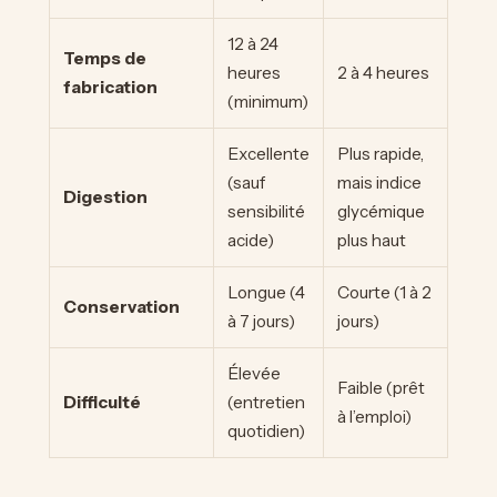
12 à 24
Temps de
heures
2 à 4 heures
fabrication
(minimum)
Excellente
Plus rapide,
(sauf
mais indice
Digestion
sensibilité
glycémique
acide)
plus haut
Longue (4
Courte (1 à 2
Conservation
à 7 jours)
jours)
Élevée
Faible (prêt
Difficulté
(entretien
à l’emploi)
quotidien)