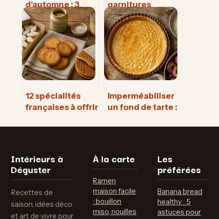
d’automne : 3
garnitures
réflexes pour
incontournables
préserver leurs
pour équilibrer le
vitamines et
fromage coulant
booster votre
immunité
12 spécialités
Imperméabiliser
françaises à offrir
un fond de tarte :
: le guide pour
3 techniques de
choisir des
chef pour une
cadeaux
pâte qui reste
authentiques et
croustillante
Intérieurs à
À la carte
Les
transportables
Déguster
préférées
Ramen
maison facile
Banana bread
Recettes de
: bouillon
healthy : 5
saison, idées déco
miso, nouilles
astuces pour
et art de vivre pour