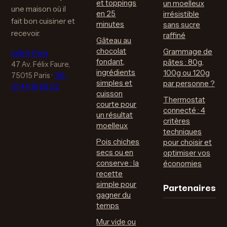
et toppings
un moelleux
une maison où il
en 25
irrésistible
fait bon cuisiner et
minutes
sans sucre
recevoir.
raffiné
Gâteau au
chocolat
Grammage de
taårtt Paris
fondant,
pâtes : 80g,
47 Av. Félix Faure,
ingrédients
100g ou 120g
75015 Paris
·
Tél :
simples et
par personne ?
01 44 18 96 52
cuisson
Thermostat
courte pour
connecté : 4
un résultat
critères
moelleux
techniques
Pois chiches
pour choisir et
secs ou en
optimiser vos
conserve : la
économies
recette
Partenaires
simple pour
gagner du
temps
Mur vide ou