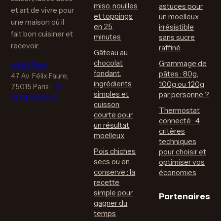
miso, nouilles
astuces pour
et art de vivre pour
et toppings
un moelleux
une maison où il
en 25
irrésistible
fait bon cuisiner et
minutes
sans sucre
recevoir.
raffiné
Gâteau au
chocolat
Grammage de
taårtt Paris
fondant,
pâtes : 80g,
47 Av. Félix Faure,
ingrédients
100g ou 120g
75015 Paris
·
Tél :
simples et
par personne ?
01 44 18 96 52
cuisson
Thermostat
courte pour
connecté : 4
un résultat
critères
moelleux
techniques
Pois chiches
pour choisir et
secs ou en
optimiser vos
conserve : la
économies
recette
Partenaires
simple pour
gagner du
temps