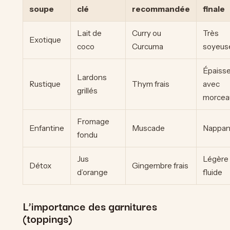
soupe
clé
recommandée
finale
Lait de
Curry ou
Très
Exotique
coco
Curcuma
soyeus
Épaiss
Lardons
Rustique
Thym frais
avec
grillés
morcea
Fromage
Enfantine
Muscade
Nappan
fondu
Jus
Légère 
Détox
Gingembre frais
d’orange
fluide
L’importance des garnitures
(toppings)