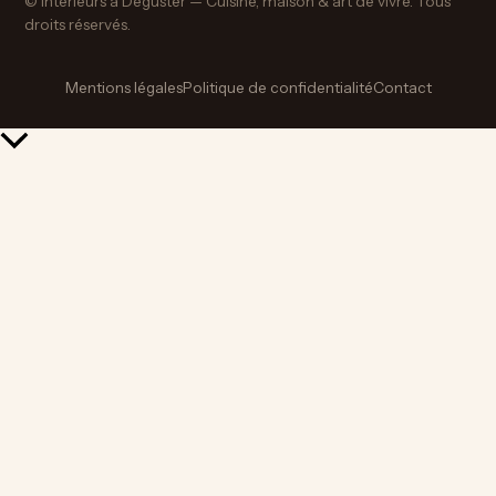
© Intérieurs à Déguster — Cuisine, maison & art de vivre. Tous
droits réservés.
Mentions légales
Politique de confidentialité
Contact
Retour
en
haut