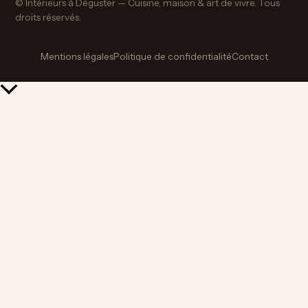
© Intérieurs à Déguster — Cuisine, maison & art de vivre. Tous
droits réservés.
Mentions légales
Politique de confidentialité
Contact
Retour
en
haut