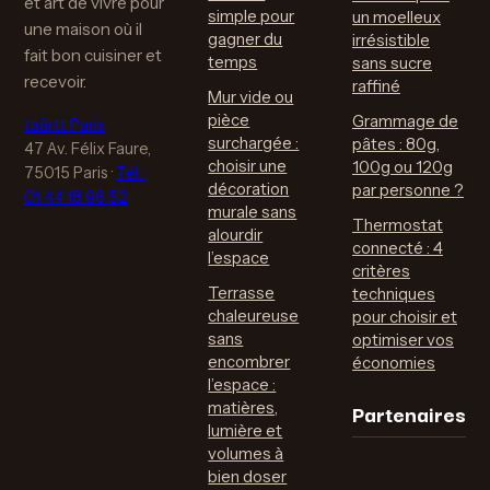
et art de vivre pour
simple pour
un moelleux
une maison où il
gagner du
irrésistible
fait bon cuisiner et
temps
sans sucre
recevoir.
raffiné
Mur vide ou
pièce
Grammage de
taårtt Paris
surchargée :
pâtes : 80g,
47 Av. Félix Faure,
choisir une
100g ou 120g
75015 Paris
·
Tél :
décoration
par personne ?
01 44 18 96 52
murale sans
Thermostat
alourdir
connecté : 4
l’espace
critères
Terrasse
techniques
chaleureuse
pour choisir et
sans
optimiser vos
encombrer
économies
l’espace :
Partenaires
matières,
lumière et
volumes à
bien doser