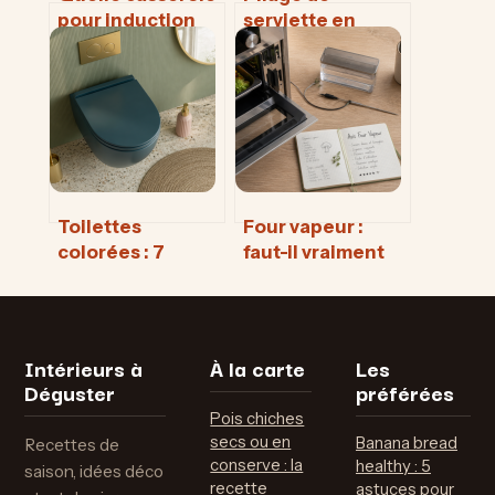
pour induction
serviette en
choisir ? 4
papier : 3
critères
modèles express
techniques pour
pour une table
une cuisson
élégante à
maîtrisée
moindre coût
Toilettes
Four vapeur :
colorées : 7
faut-il vraiment
nuances et
investir pour
finitions mates
réussir ses
pour transformer
cuissons ?
vos WC
Intérieurs à
À la carte
Les
Déguster
préférées
Pois chiches
secs ou en
Banana bread
Recettes de
conserve : la
healthy : 5
saison, idées déco
recette
astuces pour