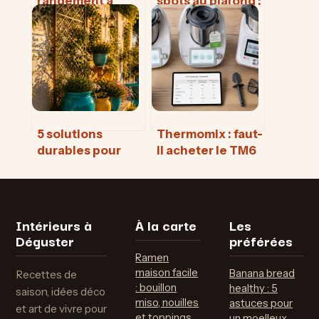
rangement à
spots au plafond :
domicile : luxe
la règle des 1,20
superflu ou
m pour un
solution
éclairage parfait
concrète contre
la charge
mentale ?
5 solutions
Thermomix : faut-
durables pour
il acheter le TM6
transformer un
neuf ou
mur extérieur
économiser 387
disgracieux
€ avec le
reconditionné ?
Intérieurs à
À la carte
Les
Déguster
préférées
Ramen
maison facile
Banana bread
Recettes de
: bouillon
healthy : 5
saison, idées déco
miso, nouilles
astuces pour
et art de vivre pour
et toppings
un moelleux