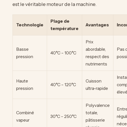
est le véritable moteur de la machine.
Plage de
Technologie
Avantages
Inco
température
Prix
Basse
abordable,
Pas 
40°C – 100°C
pression
respect des
poss
nutriments
Insta
Haute
Cuisson
40°C – 120°C
compl
pression
ultra-rapide
élev
Polyvalence
Entr
Combiné
totale,
30°C – 250°C
régul
vapeur
pâtisserie
néce