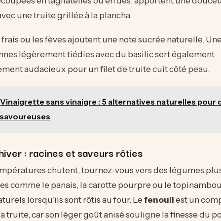
coupées en tagliatelles ou en dés, apportent une douceu
vec une truite grillée à la plancha.
s frais ou les fèves ajoutent une note sucrée naturelle. Un
nnes légèrement tiédies avec du basilic sert également
ent audacieux pour un filet de truite cuit côté peau.
Vinaigrette sans vinaigre : 5 alternatives naturelles pour
t savoureuses
iver : racines et saveurs rôties
empératures chutent, tournez-vous vers des légumes plus
es comme le panais, la carotte pourpre ou le topinambou
turels lorsqu’ils sont rôtis au four. Le
fenouil
est un com
a truite, car son léger goût anisé souligne la finesse du p