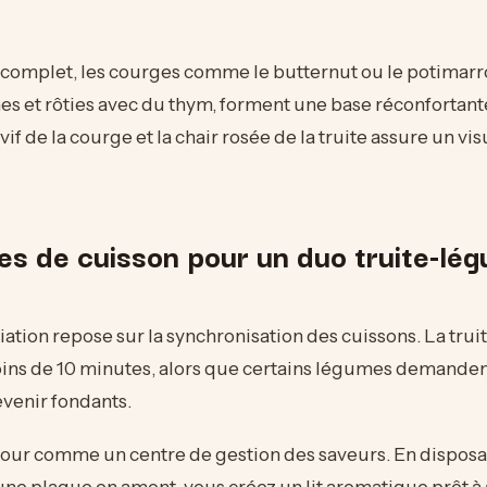
 complet, les courges comme le butternut ou le potimar
nes et rôties avec du thym, forment une base réconfortant
vif de la courge et la chair rosée de la truite assure un vis
es de cuisson pour un duo truite-lé
iation repose sur la synchronisation des cuissons. La truite
ins de 10 minutes, alors que certains légumes demanden
venir fondants.
 four comme un centre de gestion des saveurs. En disposa
ne plaque en amont, vous créez un lit aromatique prêt à a