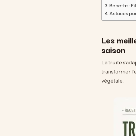
Recette : Fi
Astuces po
Les meill
saison
La truite s’ad
transformer l’
végétale.