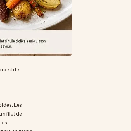
nement de
pides. Les
n filet de
 Les