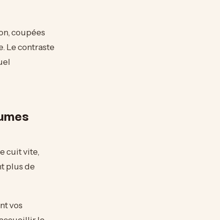
ron, coupées
e. Le contraste
uel
gumes
 cuit vite,
t plus de
nt vos
ccueillir le