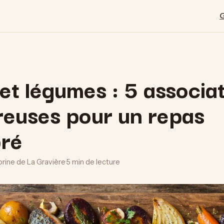
 et légumes : 5 associa
reuses pour un repas
bré
orine de La Gravière
·
5 min de lecture