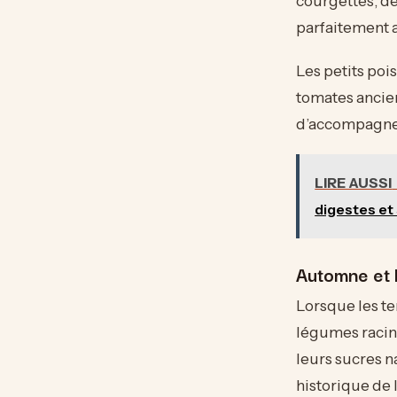
courgettes, dé
parfaitement a
Les petits poi
tomates ancie
d’accompagnem
LIRE AUSSI
digestes e
Automne et h
Lorsque les t
légumes racin
leurs sucres na
historique de l