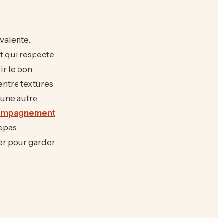
yvalente.
t qui respecte
ir le bon
entre textures
 une autre
ccompagnement
repas
er pour garder