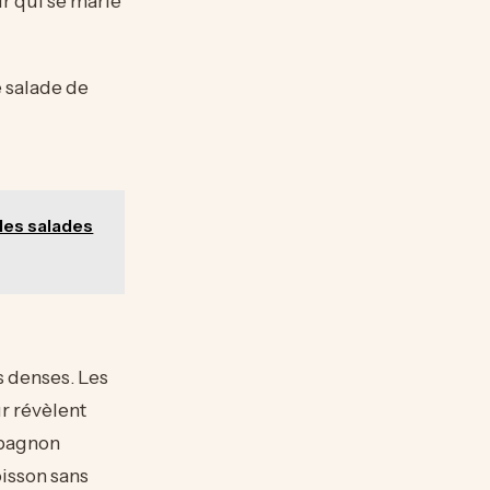
r qui se marie
e salade de
 des salades
 denses. Les
r révèlent
pagnon
oisson sans