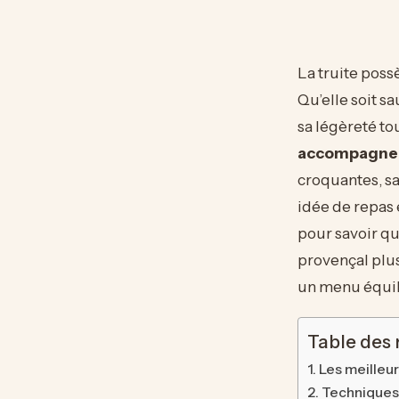
La truite poss
Qu’elle soit 
sa légèreté to
accompagne
croquantes, sa
idée de repas
pour savoir qu
provençal plus
un menu équil
Table des
Les meilleur
Techniques 