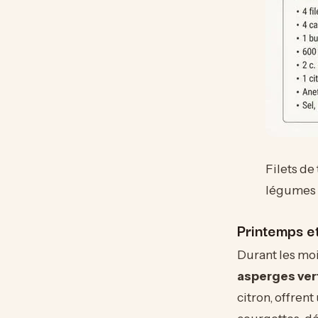
Filets de
légumes p
Printemps et
Durant les moi
asperges ver
citron, offren