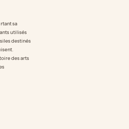
rtant sa
ants utilisés
siles destinés
uisent.
toire des arts
es