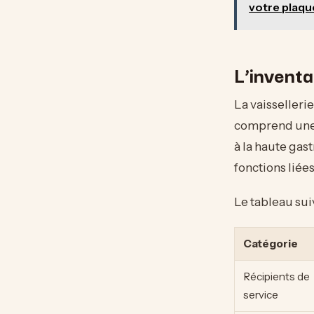
votre plaqu
L’inventa
La vaisselleri
comprend une m
à la haute gas
fonctions liée
Le tableau suiv
Catégorie
Récipients de
service