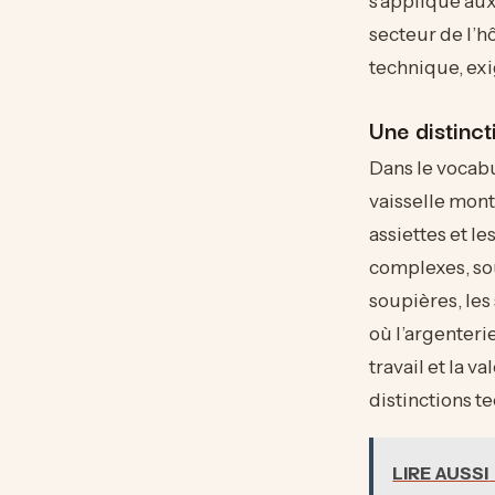
s’applique au
secteur de l’h
technique, ex
Une distinct
Dans le vocabul
vaisselle mon
assiettes et l
complexes, sou
soupières, les
où l’argenteri
travail et la va
distinctions t
LIRE AUSSI