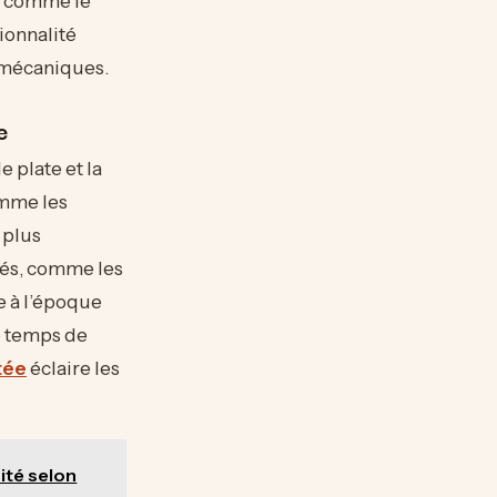
s comme le
ionnalité
 mécaniques.
e
e plate et la
omme les
 plus
lés, comme les
le à l’époque
le temps de
tée
éclaire les
ité selon