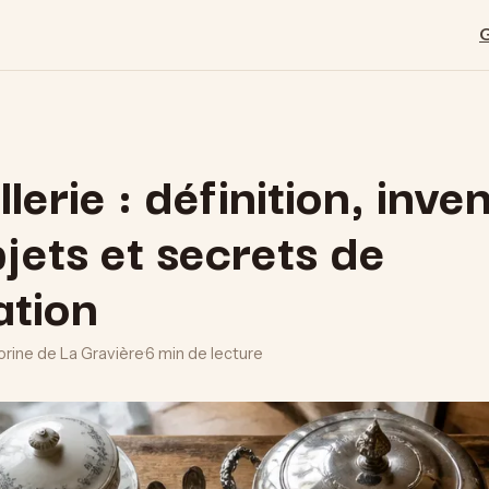
lerie : définition, inve
jets et secrets de
ation
lorine de La Gravière
·
6 min de lecture