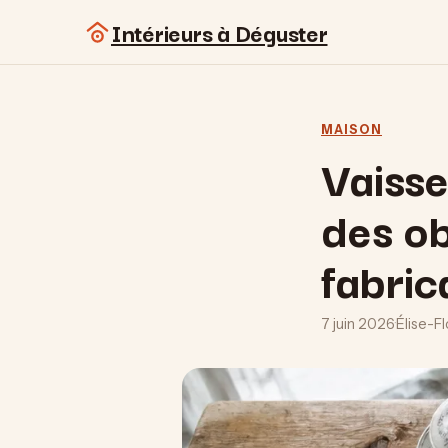
Intérieurs à Déguster
MAISON
Vaissel
des ob
fabric
7 juin 2026
·
Élise-F