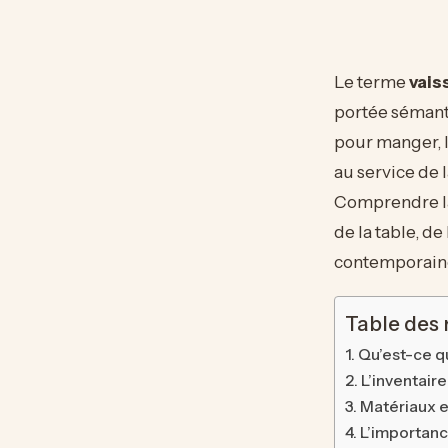
Le terme
vais
portée sémanti
pour manger, l
au service de l
Comprendre la 
de la table, d
contemporain
Table des
Qu’est-ce qu
L’inventair
Matériaux et
L’importanc