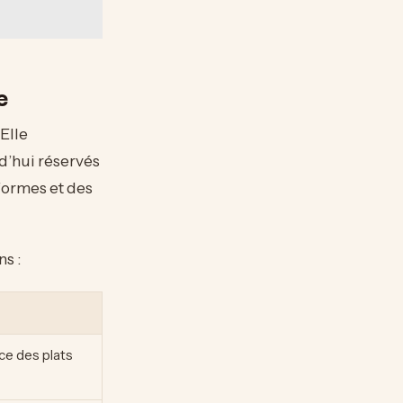
e
Elle
d’hui réservés
 formes et des
ns :
ce des plats