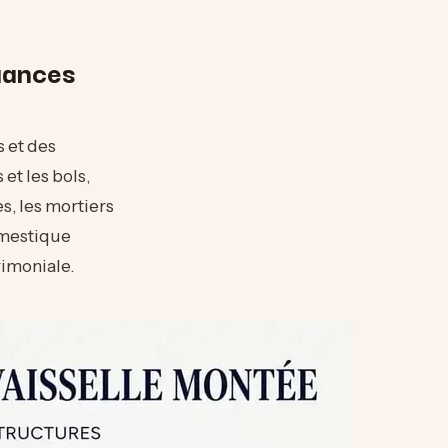
nuances
 et des
 et les bols,
s, les mortiers
omestique
rimoniale.