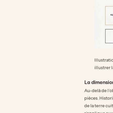
Illustrat
illustrer 
La dimension
Au-delà de l’o
pièces. Histor
de la terre cui