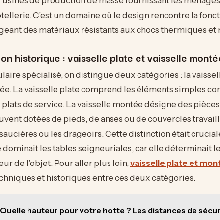
x usines de production de masse fournissant les ménage
ôtellerie. C’est un domaine où le design rencontre la fonct
igeant des matériaux résistants aux chocs thermiques et
ion historique : vaisselle plate et vaisselle monté
aire spécialisé, on distingue deux catégories : la vaissell
tée. La vaisselle plate comprend les éléments simples c
es plats de service. La vaisselle montée désigne des pièces
vent dotées de pieds, de anses ou de couvercles travail
 saucières ou les drageoirs. Cette distinction était crucia
e dominait les tables seigneuriales, car elle déterminait 
leur de l’objet. Pour aller plus loin,
vaisselle plate et mon
echniques et historiques entre ces deux catégories.
Quelle hauteur pour votre hotte ? Les distances de sécur