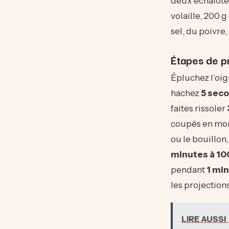
deux échalotes
volaille, 200 g
sel, du poivre,
Étapes de p
Épluchez l’oign
hachez
5 seco
faites rissoler
coupés en mo
ou le bouillon,
minutes à 100
pendant
1 min
les projections
LIRE AUSSI