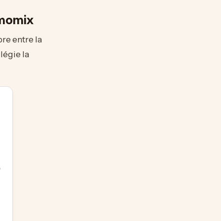
rmomix
bre entre la
légie la