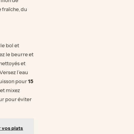
illon de
e fraîche, du
le bol et
tez le beurre et
nettoyés et
 Versez l’eau
 cuisson pour
15
 et mixez
r pour éviter
r vos plats