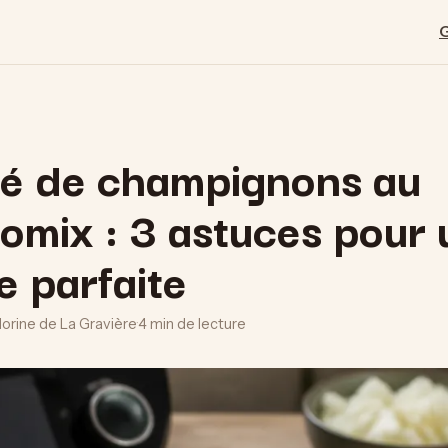
té de champignons au
omix : 3 astuces pour 
e parfaite
lorine de La Gravière
·
4 min de lecture