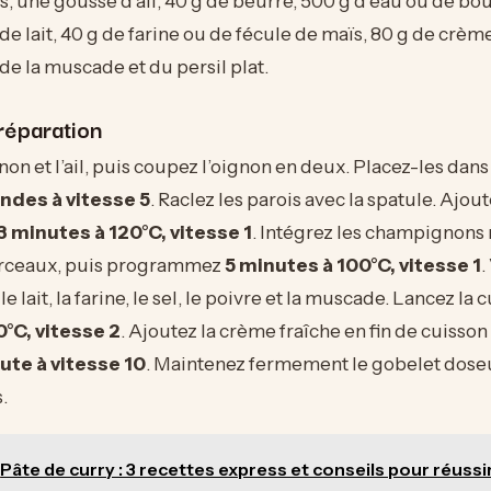
, une gousse d’ail, 40 g de beurre, 500 g d’eau ou de bou
 de lait, 40 g de farine ou de fécule de maïs, 80 g de crèm
 de la muscade et du persil plat.
réparation
on et l’ail, puis coupez l’oignon en deux. Placez-les dans 
ndes à vitesse 5
. Raclez les parois avec la spatule. Ajou
3 minutes à 120°C, vitesse 1
. Intégrez les champignons 
rceaux, puis programmez
5 minutes à 100°C, vitesse 1
.
 le lait, la farine, le sel, le poivre et la muscade. Lancez la
°C, vitesse 2
. Ajoutez la crème fraîche en fin de cuisson
ute à vitesse 10
. Maintenez fermement le gobelet doseu
.
Pâte de curry : 3 recettes express et conseils pour réussi