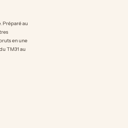
e. Préparé au
utres
bruts en une
, du TM31 au