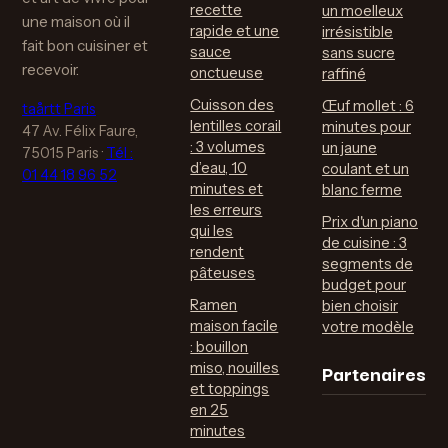
recette
un moelleux
une maison où il
rapide et une
irrésistible
fait bon cuisiner et
sauce
sans sucre
recevoir.
onctueuse
raffiné
Cuisson des
Œuf mollet : 6
taårtt Paris
lentilles corail
minutes pour
47 Av. Félix Faure,
: 3 volumes
un jaune
75015 Paris
·
Tél :
d’eau, 10
coulant et un
01 44 18 96 52
minutes et
blanc ferme
les erreurs
Prix d'un piano
qui les
de cuisine : 3
rendent
segments de
pâteuses
budget pour
Ramen
bien choisir
maison facile
votre modèle
: bouillon
Partenaires
miso, nouilles
et toppings
en 25
minutes