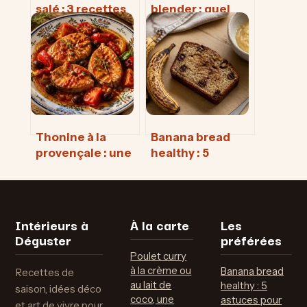
salé : 3 recettes
blender : quel
meal prep pour
appareil choisir
en finir avec le
pour vos soupes,
coup de barre de
smoothies et
11h
purées ?
Thonine à la
Banana bread
provençale : une
healthy : 5
recette simple
astuces pour un
pour sublimer ce
moelleux
poisson méconnu
irrésistible sans
sucre raffiné
Intérieurs à
À la carte
Les
Déguster
préférées
Poulet curry
à la crème ou
Banana bread
Recettes de
au lait de
healthy : 5
saison, idées déco
coco, une
astuces pour
et art de vivre pour