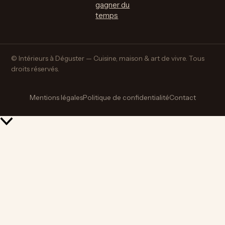
gagner du
temps
© Intérieurs à Déguster — Cuisine, maison & art de vivre. Tous
droits réservés.
Mentions légales
Politique de confidentialité
Contact
Retour
en
haut