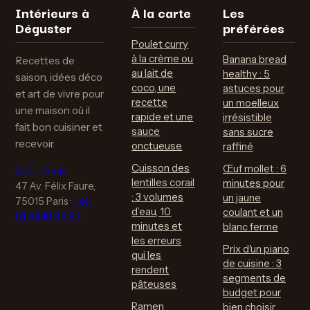
finesse
Intérieurs à
À la carte
Les
Déguster
préférées
Poulet curry
à la crème ou
Banana bread
Recettes de
au lait de
healthy : 5
saison, idées déco
coco, une
astuces pour
et art de vivre pour
recette
un moelleux
une maison où il
rapide et une
irrésistible
fait bon cuisiner et
sauce
sans sucre
recevoir.
onctueuse
raffiné
Cuisson des
Œuf mollet : 6
taårtt Paris
lentilles corail
minutes pour
47 Av. Félix Faure,
: 3 volumes
un jaune
75015 Paris
·
Tél :
d’eau, 10
coulant et un
01 44 18 96 52
minutes et
blanc ferme
les erreurs
Prix d'un piano
qui les
de cuisine : 3
rendent
segments de
pâteuses
budget pour
Ramen
bien choisir