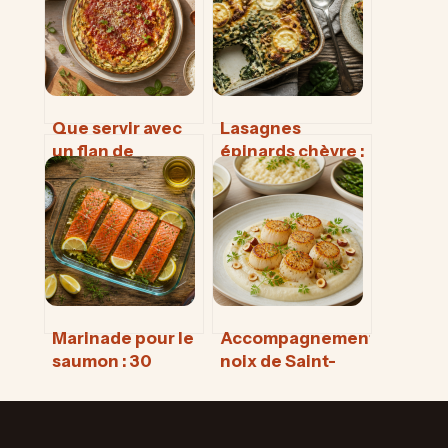
Que servir avec
Lasagnes
un flan de
épinards chèvre :
légumes ? 4
2 astuces pour
sauces et 3
réussir un plat
protéines pour
fondant sans eau
un repas
équilibré
Marinade pour le
Accompagnement
saumon : 30
noix de Saint-
minutes au frais
Jacques poêlées :
et 3 erreurs
4 idées pour
fatales à éviter
sublimer leur