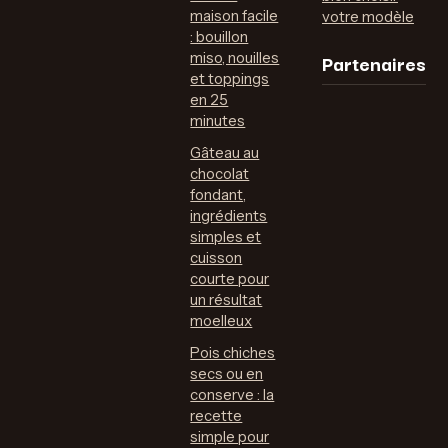
maison facile
votre modèle
: bouillon
Partenaires
miso, nouilles
et toppings
en 25
minutes
Gâteau au
chocolat
fondant,
ingrédients
simples et
cuisson
courte pour
un résultat
moelleux
Pois chiches
secs ou en
conserve : la
recette
simple pour