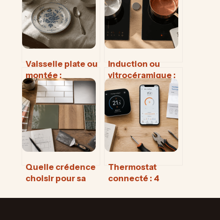
Vaisselle plate ou
Induction ou
montée :
vitrocéramique :
comprendre les
le comparatif
distinctions
pour choisir votre
techniques et
plaque de
historiques d’un
cuisson
art quotidien
Quelle crédence
Thermostat
choisir pour sa
connecté : 4
cuisine : 4
critères
matériaux, 3
techniques pour
styles et 0 corvée
choisir et