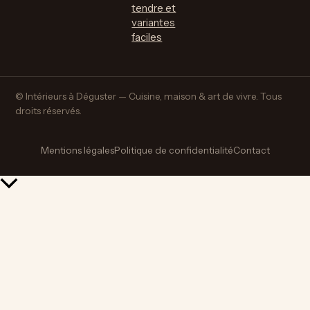
tendre et
variantes
faciles
© Intérieurs à Déguster — Cuisine, maison & art de vivre. Tous
droits réservés.
Mentions légales
Politique de confidentialité
Contact
Retour
en
haut