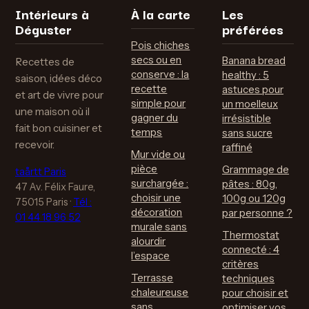
d’entretien
optimiser vos
Intérieurs à
À la carte
Les
économies
Déguster
préférées
Pois chiches
secs ou en
Banana bread
Recettes de
conserve : la
healthy : 5
saison, idées déco
recette
astuces pour
et art de vivre pour
simple pour
un moelleux
une maison où il
gagner du
irrésistible
fait bon cuisiner et
temps
sans sucre
recevoir.
raffiné
Mur vide ou
pièce
Grammage de
taårtt Paris
surchargée :
pâtes : 80g,
47 Av. Félix Faure,
choisir une
100g ou 120g
75015 Paris
·
Tél :
décoration
par personne ?
01 44 18 96 52
murale sans
Thermostat
alourdir
connecté : 4
l’espace
critères
Terrasse
techniques
chaleureuse
pour choisir et
sans
optimiser vos