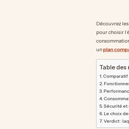
Découvrez les 
pour choisir l
consommation é
un
plan compa
Table des
Comparatif 
Fonctionne
Performance 
Consommatio
Sécurité et 
Le choix des
Verdict : la