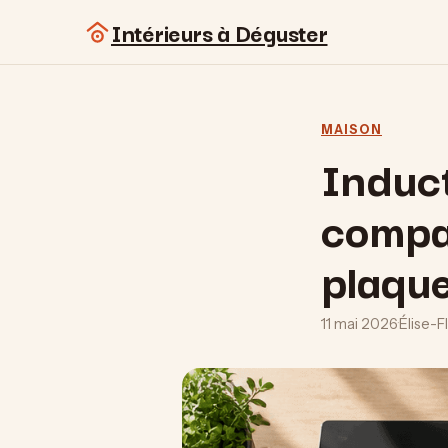
Intérieurs à Déguster
MAISON
Induct
compar
plaque
11 mai 2026
·
Élise-F