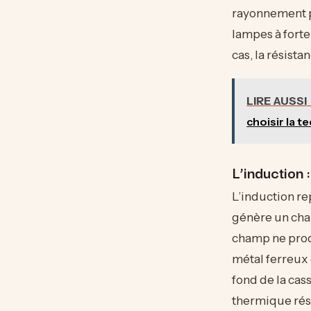
rayonnement po
lampes à forte
cas, la résista
LIRE AUSSI
choisir la t
L’induction 
L’induction re
génère un cha
champ ne produ
métal ferreux
fond de la cas
thermique rés