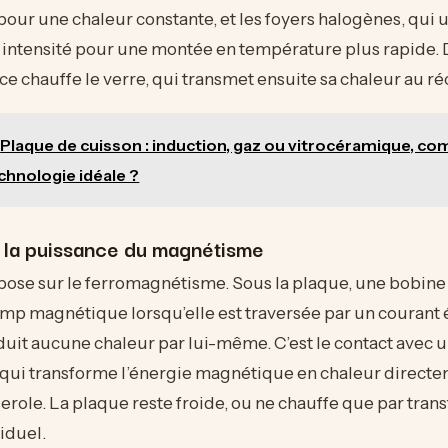
ur une chaleur constante, et les foyers halogènes, qui u
 intensité pour une montée en température plus rapide. 
nce chauffe le verre, qui transmet ensuite sa chaleur au ré
Plaque de cuisson : induction, gaz ou vitrocéramique, c
echnologie idéale ?
: la puissance du magnétisme
pose sur le ferromagnétisme. Sous la plaque, une bobine
mp magnétique lorsqu’elle est traversée par un courant 
it aucune chaleur par lui-même. C’est le contact avec u
 qui transforme l’énergie magnétique en chaleur directe
serole. La plaque reste froide, ou ne chauffe que par trans
iduel.