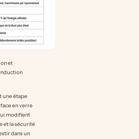
on et
induction
t une étape
rface en verre
qui modifient
 et la sécurité
estir dans un