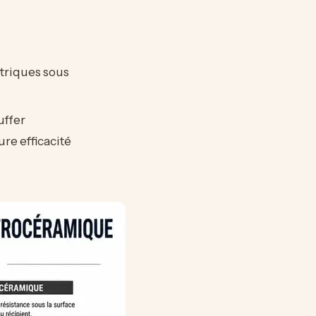
ctriques sous
uffer
ure efficacité