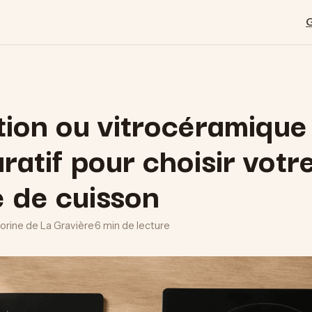
ion ou vitrocéramique 
atif pour choisir votr
 de cuisson
lorine de La Gravière
·
6 min de lecture