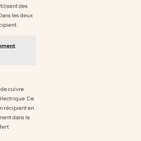
tilisent des
Dans les deux
cipient.
omment
 de cuivre
électrique. Ce
n récipient en
ment dans le
fert