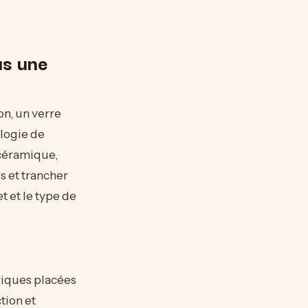
us une
on, un verre
ologie de
océramique,
s et trancher
et et le type de
riques placées
tion et