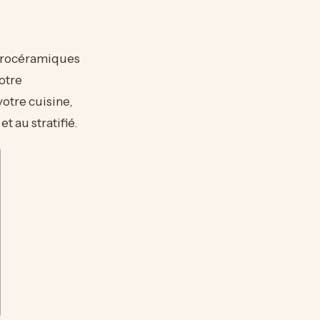
itrocéramiques
otre
otre cuisine,
t au stratifié.