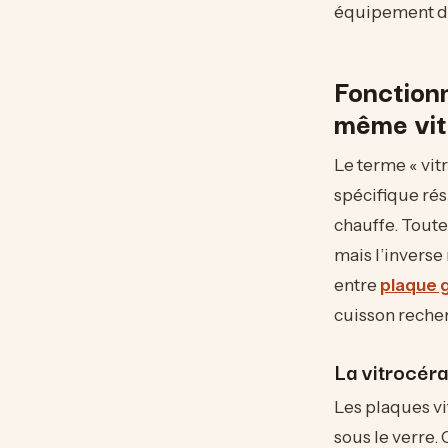
équipement du
Fonction
même vit
Le terme « vit
spécifique rés
chauffe. Toute
mais l’inverse
entre
plaque g
cuisson reche
La vitrocér
Les plaques vi
sous le verre.