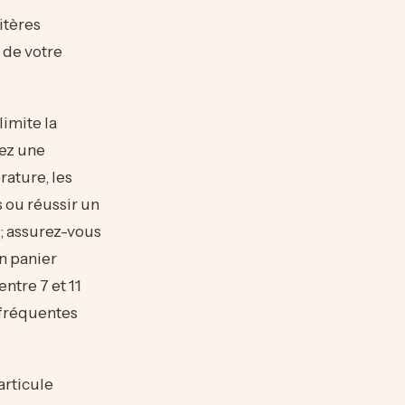
itères
é de votre
limite la
sez une
rature, les
s ou réussir un
 ; assurez-vous
n panier
ntre 7 et 11
 fréquentes
articule