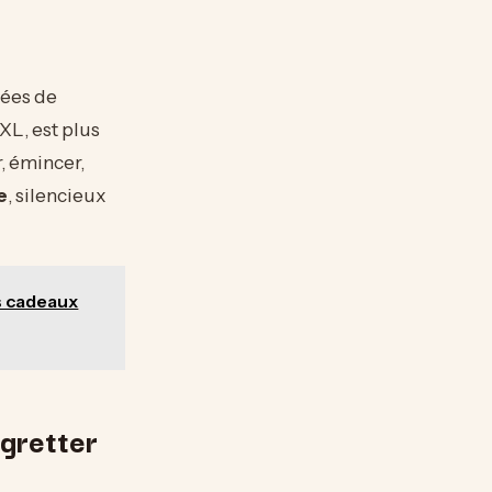
vées de
XL, est plus
r, émincer,
e
, silencieux
es cadeaux
gretter