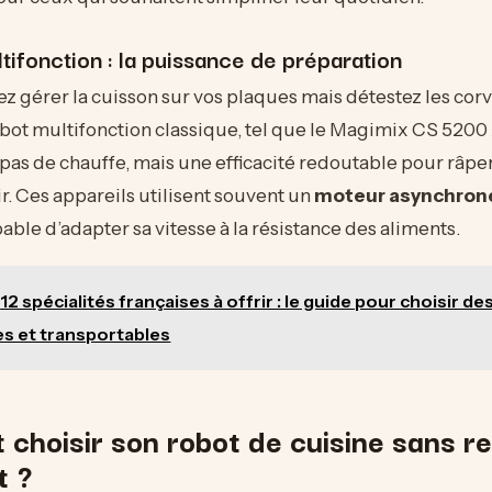
tifonction : la puissance de préparation
ez gérer la cuisson sur vos plaques mais détestez les cor
bot multifonction classique, tel que le Magimix CS 5200 
, pas de chauffe, mais une efficacité redoutable pour râpe
ir. Ces appareils utilisent souvent un
moteur asynchron
pable d’adapter sa vitesse à la résistance des aliments.
12 spécialités françaises à offrir : le guide pour choisir d
s et transportables
choisir son robot de cuisine sans re
t ?