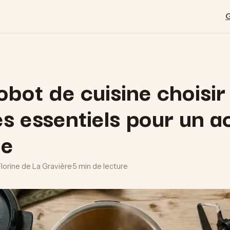
obot de cuisine choisir
es essentiels pour un a
le
Florine de La Gravière
·
5 min de lecture