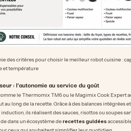
ie des critères pour choisir le meilleur robot cuisine : ca
e et température
seur : l’autonomie au service du goût
comme le Thermomix TM6 ou le Magimix Cook Expert 
tout au long de la recette. Grâce à des balances intégrées 
induction, ils réalisent des sauces, risottos ou soupes sa
side dans un écosystème de
recettes guidées
accessible
pour ceux qui souhaitent simplifier leur quotidien.