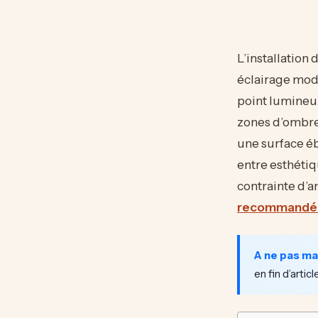
L’installation 
éclairage mode
point lumineux
zones d’ombre,
une surface é
entre esthétiq
contrainte d’
recommandé
A ne pas m
en fin d’article