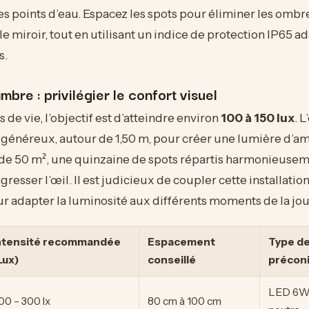
es points d’eau. Espacez les spots pour éliminer les ombre
le miroir, tout en utilisant un indice de protection IP65 a
s.
mbre : privilégier le confort visuel
 de vie, l’objectif est d’atteindre environ
100 à 150 lux
. 
 généreux, autour de 1,50 m, pour créer une lumière d’a
 de 50 m², une quinzaine de spots répartis harmonieuse
gresser l’œil. Il est judicieux de coupler cette installatio
ur adapter la luminosité aux différents moments de la jo
ntensité recommandée
Espacement
Type de
Lux)
conseillé
précon
LED 6W 
00 – 300 lx
80 cm à 100 cm