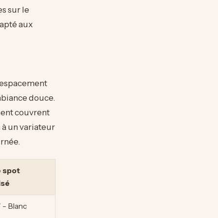
s sur le
dapté aux
L’espacement
mbiance douce.
ment couvrent
n à un variateur
urnée.
 spot
isé
– Blanc