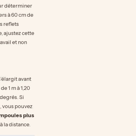
our déterminer
iers à 60 cm de
s reflets
e, ajustez cette
avail et non
’élargit avant
de 1 m à 1,20
 degrés. Si
, vous pouvez
mpoules plus
 la distance.