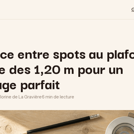
ce entre spots au plaf
le des 1,20 m pour un
age parfait
Florine de La Gravière
·
6 min de lecture