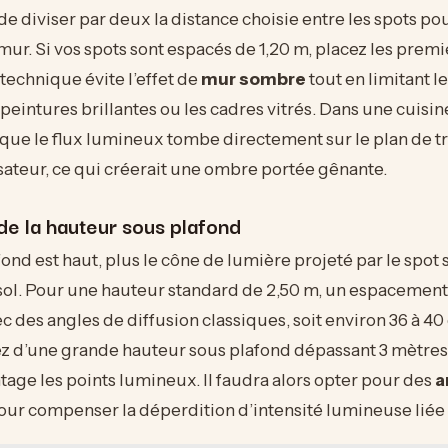
 diviser par deux la distance choisie entre les spots p
e mur. Si vos spots sont espacés de 1,20 m, placez les prem
 technique évite l’effet de
mur sombre
tout en limitant le
 peintures brillantes ou les cadres vitrés. Dans une cuisin
que le flux lumineux tombe directement sur le plan de tr
lisateur, ce qui créerait une ombre portée gênante.
de la hauteur sous plafond
ond est haut, plus le cône de lumière projeté par le spot s
 sol. Pour une hauteur standard de 2,50 m, un espacement 
ec des angles de diffusion classiques, soit environ 36 à 40
ez d’une grande hauteur sous plafond dépassant 3 mètres
age les points lumineux. Il faudra alors opter pour des
a
ur compenser la déperdition d’intensité lumineuse liée à