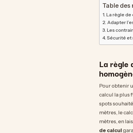
Table des
La règle de
Adapter l’e
Les contrai
Sécurité et 
La règle 
homogèn
Pour obtenir u
calcul la plus
spots souhaités
mètres, le calc
mètres, en lai
de calcul
gara