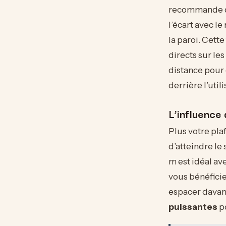
recommande de
l’écart avec l
la paroi. Cette
directs sur les
distance pour 
derrière l’uti
L’influence 
Plus votre plaf
d’atteindre le
m est idéal av
vous bénéfici
espacer davant
puissantes
po