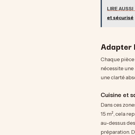
LIRE AUSSI
et sécurisé
Adapter l
Chaque pièce d
nécessite une 
une clarté abs
Cuisine et s
Dans ces zones
15 m², cela re
au-dessus des 
préparation. D