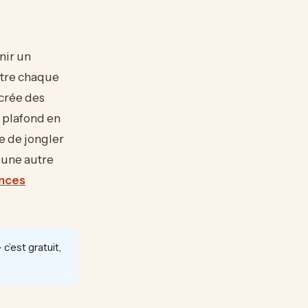
nir un
ntre chaque
crée des
 plafond en
e de jongler
r une autre
ances
c’est gratuit,