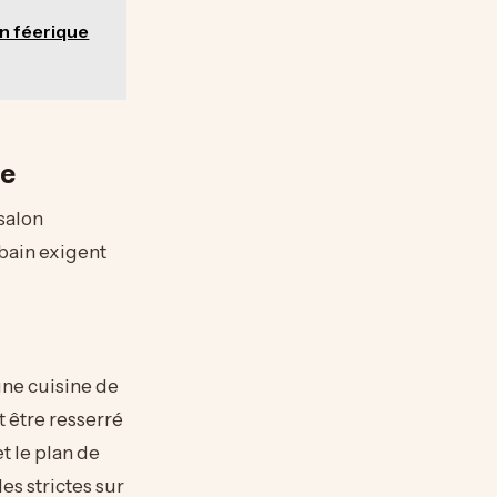
in féerique
ge
salon
 bain exigent
une cuisine de
t être resserré
t le plan de
es strictes sur