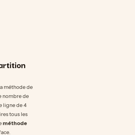
rtition
 La méthode de
 le nombre de
e ligne de 4
ires tous les
te
méthode
face.