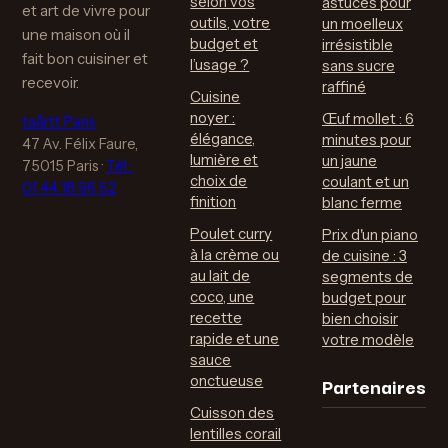
selon vos
astuces pour
et art de vivre pour
outils, votre
un moelleux
une maison où il
budget et
irrésistible
fait bon cuisiner et
l’usage ?
sans sucre
recevoir.
raffiné
Cuisine
noyer :
Œuf mollet : 6
taårtt Paris
élégance,
minutes pour
47 Av. Félix Faure,
lumière et
un jaune
75015 Paris
·
Tél :
choix de
coulant et un
01 44 18 96 52
finition
blanc ferme
Poulet curry
Prix d'un piano
à la crème ou
de cuisine : 3
au lait de
segments de
coco, une
budget pour
recette
bien choisir
rapide et une
votre modèle
sauce
Partenaires
onctueuse
Cuisson des
lentilles corail