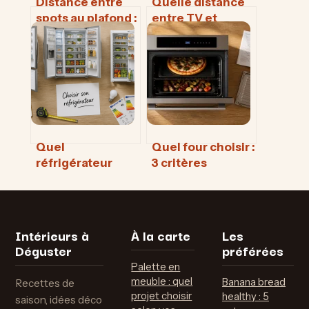
Distance entre
Quelle distance
spots au plafond :
entre TV et
la règle des 1,20
canapé ? Calculs
m pour un
et règles pour un
éclairage parfait
confort visuel
optimal
Quel
Quel four choisir :
réfrigérateur
3 critères
choisir : volume,
techniques pour
silence et
transformer vos
technologies
cuissons
pour une
Intérieurs à
À la carte
Les
conservation
Déguster
préférées
optimale
Palette en
meuble : quel
Banana bread
Recettes de
projet choisir
healthy : 5
saison, idées déco