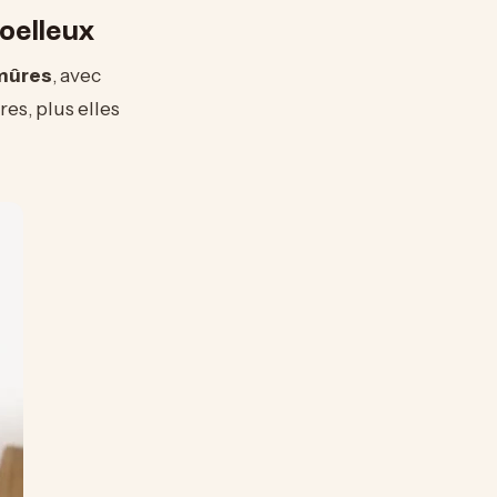
oelleux
mûres
, avec
es, plus elles