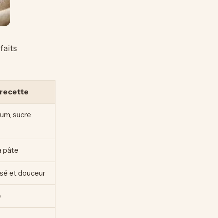
faits
 recette
fum, sucre
a pâte
sé et douceur
e