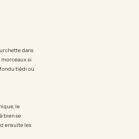
ourchette dans
s morceaux si
 fondu tiédi ou
mique, le
 à bien se
ez ensuite les