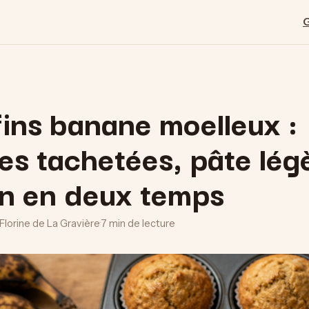
ins banane moelleux :
s tachetées, pâte lég
on en deux temps
-Florine de La Gravière
·
7 min de lecture