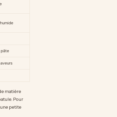
e
 humide
a pâte
saveurs
 de matière
patule. Pour
une petite