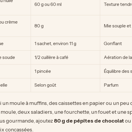
u huile
60 g ou 60 ml
Texture tendr
 ou crème
80 g
Mie souple et
ue
1 sachet, environ 11 g
Gonflant
e soude
1/2 cuillère à café
Aération de l
1 pincée
Équilibre des 
elle
Selon goût
Parfum
 un moule à muffins, des caissettes en papier ou un peu
 moule, deux saladiers, une fourchette, un fouet et une s
lus gourmande, ajoutez
80 g de pépites de chocolat
ou 
ix concassées.