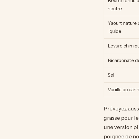
Beurre fondu o
neutre
Yaourt nature
liquide
Levure chimiq
Bicarbonate d
Sel
Vanille ou cann
Prévoyez aussi
grasse pour le
une version p
poignée de no