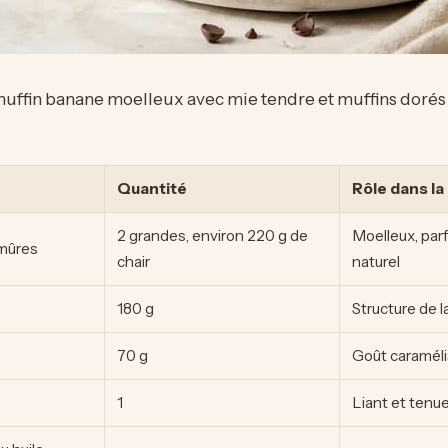
uffin banane moelleux avec mie tendre et muffins dorés 
Quantité
Rôle dans la
2 grandes, environ 220 g de
Moelleux, par
mûres
chair
naturel
180 g
Structure de l
70 g
Goût caraméli
1
Liant et tenu