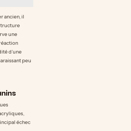
 ancien, il
structure
erve une
réaction
dité d’une
paraissant peu
anins
ques
acryliques,
incipal échec