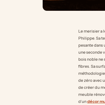
Le merisier a 
Philippe. Sa t
pesante dans 
une seconde vi
bois noble ne 
fibres. Sa sur
méthodologie r
de zéro avec
de créer du mo
meuble rénové
d’un
décor mu