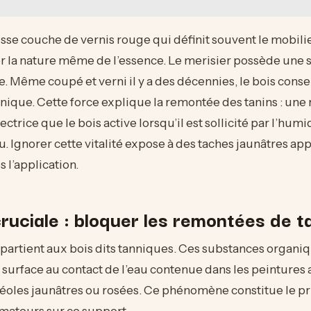
isse couche de vernis rouge qui définit souvent le mobilier
r la nature même de l’essence. Le merisier possède une 
e. Même coupé et verni il y a des décennies, le bois cons
que. Cette force explique la remontée des tanins : une 
trice que le bois active lorsqu’il est sollicité par l’humi
au. Ignorer cette vitalité expose à des taches jaunâtres ap
 l’application.
ruciale : bloquer les remontées de t
partient aux bois dits tanniques. Ces substances organi
 surface au contact de l’eau contenue dans les peintures 
éoles jaunâtres ou rosées. Ce phénomène constitue le pr
mateurs sur ce support.