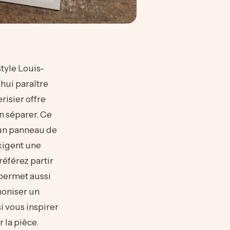
tyle Louis-
’hui paraître
isier offre
n séparer. Ce
 un panneau de
exigent une
référez partir
permet aussi
moniser un
 vous inspirer
 la pièce.