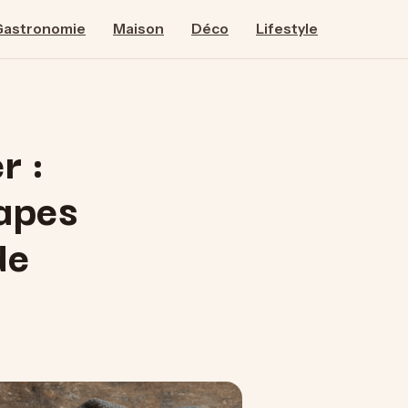
Gastronomie
Maison
Déco
Lifestyle
r :
tapes
de