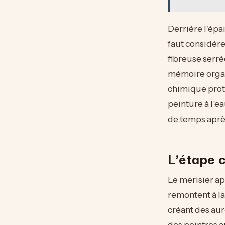
Derrière l’épa
faut considére
fibreuse serré
mémoire organi
chimique protec
peinture à l’e
de temps après
L’étape c
Le merisier ap
remontent à la
créant des aur
des peintres a