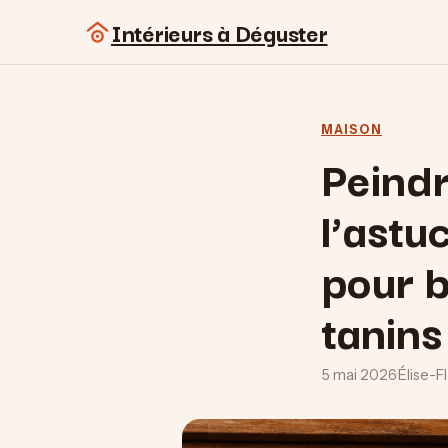
Intérieurs à Déguster
MAISON
Peindr
l’astu
pour b
tanins
5 mai 2026
·
Élise-F