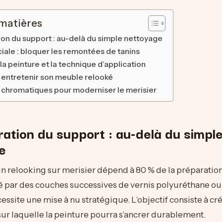
 matières
ion du support : au-delà du simple nettoyage
ciale : bloquer les remontées de tanins
la peinture et la technique d’application
 entretenir son meuble relooké
s chromatiques pour moderniser le merisier
ation du support : au-delà du simpl
e
un relooking sur merisier dépend à 80 % de la préparation
 par des couches successives de vernis polyuréthane ou 
essite une mise à nu stratégique. L’objectif consiste à cr
sur laquelle la peinture pourra s’ancrer durablement.