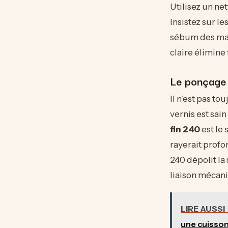
Utilisez un ne
Insistez sur le
sébum des main
claire élimine
Le ponçage 
Il n’est pas t
vernis est sain
fin 240
est le 
rayerait profo
240 dépolit la
liaison mécan
LIRE AUSSI
une cuisson