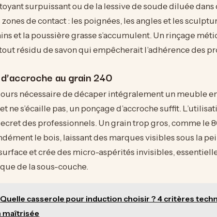
ttoyant surpuissant ou de la lessive de soude diluée dans d
s zones de contact : les poignées, les angles et les sculptu
s et la poussière grasse s’accumulent. Un rinçage métic
 tout résidu de savon qui empêcherait l’adhérence des pr
d’accroche au grain 240
oujours nécessaire de décaper intégralement un meuble en 
 et ne s’écaille pas, un ponçage d’accroche suffit. L’utilisa
secret des professionnels. Un grain trop gros, comme le 8
ndément le bois, laissant des marques visibles sous la pei
 surface et crée des micro-aspérités invisibles, essentiell
ique de la sous-couche.
Quelle casserole pour induction choisir ? 4 critères tech
 maîtrisée