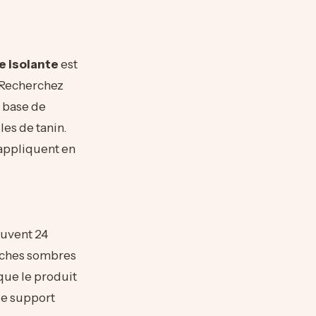
e isolante
est
 Recherchez
à base de
es de tanin.
appliquent en
ouvent 24
taches sombres
que le produit
le support