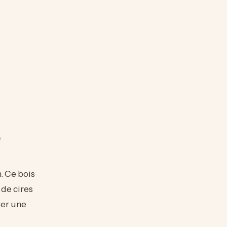
e
. Ce bois
de cires
éer une