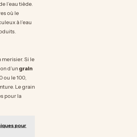
e l’eau tiède.
res où le
uleux à l’eau
oduits.
merisier. Si le
tion d’un
grain
0 ou le 100,
nture. Le grain
es pour la
niques pour