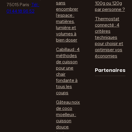
sans
100g ou 120g
75015 Paris
·
Tél :
encombrer
par personne ?
01 44 18 96 52
l’espace :
Thermostat
matières,
connecté : 4
lumière et
critères
volumes à
techniques
bien doser
pour choisir et
Cabillaud : 4
optimiser vos
méthodes
économies
de cuisson
Partenaires
pour une
chair
fondante à
tous les
coups
Gâteau noix
de coco
moelleux :
cuisson
douce,