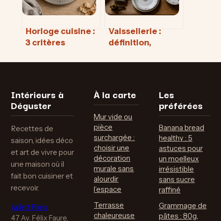
Horloge cuisine :
Vaissellerie :
3 critères
définition,
techniques pour
inventaire des
allier style et
objets et secrets
longévité
de fabrication
Intérieurs à
À la carte
Les
Déguster
préférées
Mur vide ou
pièce
Banana bread
Recettes de
surchargée :
healthy : 5
saison, idées déco
choisir une
astuces pour
et art de vivre pour
décoration
un moelleux
une maison où il
murale sans
irrésistible
fait bon cuisiner et
alourdir
sans sucre
recevoir.
l’espace
raffiné
Terrasse
Grammage de
taårtt Paris
chaleureuse
pâtes : 80g,
47 Av. Félix Faure,