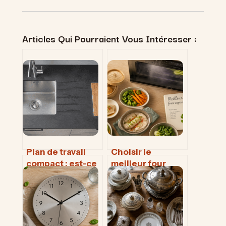
Articles Qui Pourraient Vous Intéresser :
Plan de travail
Choisir le
compact : est-ce
meilleur four
vraiment
vapeur : 3
l’alternative
technologies
idéale au quartz,
pour transformer
au granit et au
vos cuissons
stratifié ?