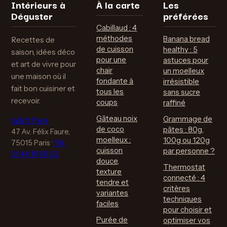
Intérieurs à
À la carte
Les
Déguster
préférées
Cabillaud : 4
méthodes
Banana bread
Recettes de
de cuisson
healthy : 5
saison, idées déco
pour une
astuces pour
et art de vivre pour
chair
un moelleux
une maison où il
fondante à
irrésistible
fait bon cuisiner et
tous les
sans sucre
recevoir.
coups
raffiné
Gâteau noix
Grammage de
taårtt Paris
de coco
pâtes : 80g,
47 Av. Félix Faure,
moelleux :
100g ou 120g
75015 Paris
·
Tél :
cuisson
par personne ?
01 44 18 96 52
douce,
Thermostat
texture
connecté : 4
tendre et
critères
variantes
techniques
faciles
pour choisir et
Purée de
optimiser vos