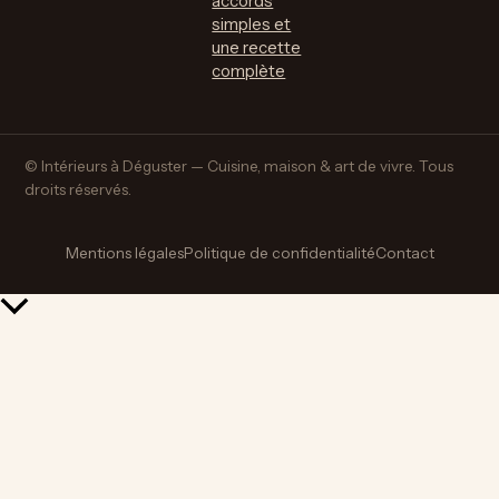
accords
simples et
une recette
complète
© Intérieurs à Déguster — Cuisine, maison & art de vivre. Tous
droits réservés.
Mentions légales
Politique de confidentialité
Contact
Retour
en
haut