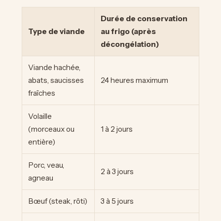
Durée de conservation
Type de viande
au frigo (après
décongélation)
Viande hachée,
abats, saucisses
24 heures maximum
fraîches
Volaille
(morceaux ou
1 à 2 jours
entière)
Porc, veau,
2 à 3 jours
agneau
Bœuf (steak, rôti)
3 à 5 jours