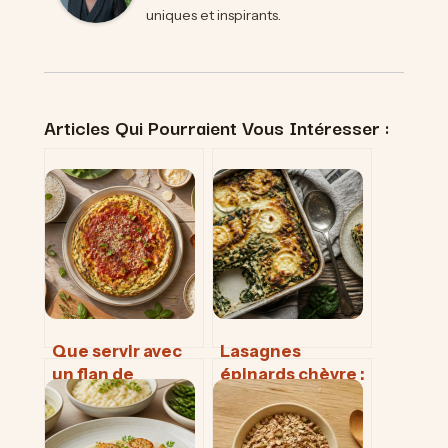
uniques et inspirants.
Articles Qui Pourraient Vous Intéresser :
Que servir avec
Lasagnes
un flan de
épinards chèvre :
légumes ? 4
2 astuces pour
sauces et 3
réussir un plat
protéines pour
fondant sans eau