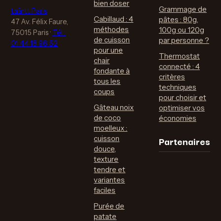
bien doser
Grammage de
taårtt Paris
Cabillaud : 4
pâtes : 80g,
47 Av. Félix Faure,
méthodes
100g ou 120g
75015 Paris
·
Tél :
de cuisson
par personne ?
01 44 18 96 52
pour une
Thermostat
chair
connecté : 4
fondante à
critères
tous les
techniques
coups
pour choisir et
Gâteau noix
optimiser vos
de coco
économies
moelleux :
Partenaires
cuisson
douce,
texture
tendre et
variantes
faciles
Purée de
patate