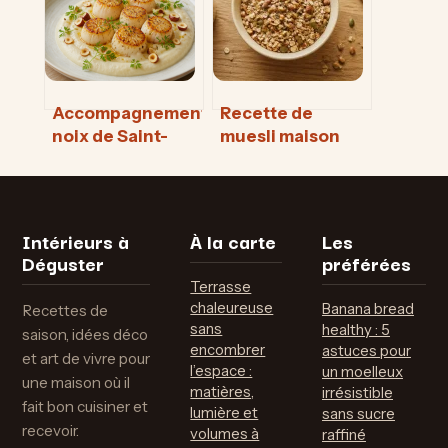
un repas
équilibré
Accompagnement
Recette de
noix de Saint-
muesli maison
Jacques poêlées :
healthy : le guide
4 idées pour
pour un
sublimer leur
croustillant
finesse
parfait
Intérieurs à
À la carte
Les
Déguster
préférées
Terrasse
chaleureuse
Banana bread
Recettes de
sans
healthy : 5
saison, idées déco
encombrer
astuces pour
et art de vivre pour
l’espace :
un moelleux
une maison où il
matières,
irrésistible
fait bon cuisiner et
lumière et
sans sucre
recevoir.
volumes à
raffiné