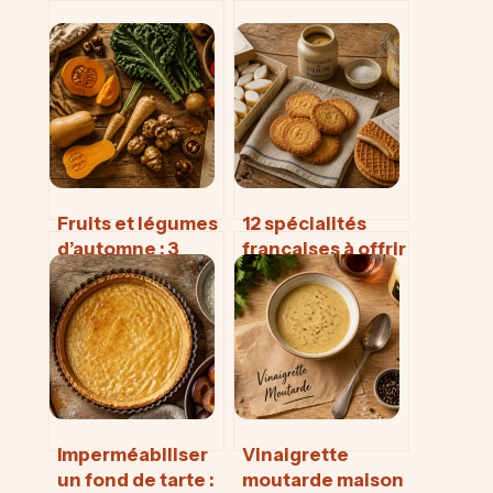
Fruits et légumes
12 spécialités
d’automne : 3
françaises à offrir
réflexes pour
: le guide pour
préserver leurs
choisir des
vitamines et
cadeaux
booster votre
authentiques et
immunité
transportables
Imperméabiliser
Vinaigrette
un fond de tarte :
moutarde maison