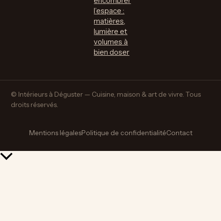
encombrer
l’espace :
matières,
lumière et
volumes à
bien doser
© Intérieurs à Déguster — Cuisine, maison & art de vivre. Tous
droits réservés.
Mentions légales
Politique de confidentialité
Contact
Retour
en
haut