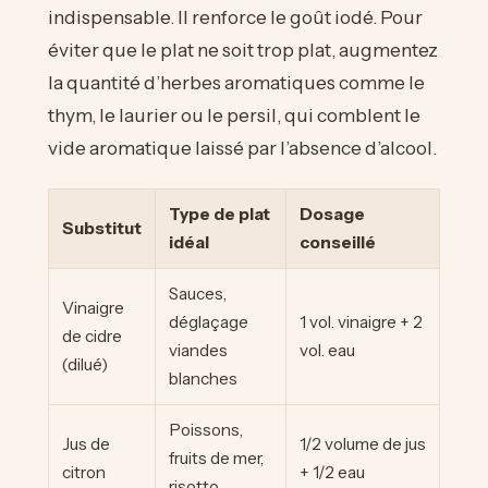
indispensable. Il renforce le goût iodé. Pour
éviter que le plat ne soit trop plat, augmentez
la quantité d’herbes aromatiques comme le
thym, le laurier ou le persil, qui comblent le
vide aromatique laissé par l’absence d’alcool.
Type de plat
Dosage
Substitut
idéal
conseillé
Sauces,
Vinaigre
déglaçage
1 vol. vinaigre + 2
de cidre
viandes
vol. eau
(dilué)
blanches
Poissons,
Jus de
1/2 volume de jus
fruits de mer,
citron
+ 1/2 eau
risotto