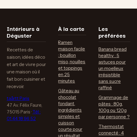
3 techniques de
: la technique
chef pour une
pour une
pâte qui reste
émulsion stable
croustillante
et 3 variantes
Intérieurs à
À la carte
Les
gourmandes
Déguster
préférées
Ramen
maison facile
Banana bread
Recettes de
: bouillon
healthy : 5
saison, idées déco
miso, nouilles
astuces pour
et art de vivre pour
et toppings
un moelleux
une maison où il
en 25
irrésistible
fait bon cuisiner et
minutes
sans sucre
recevoir.
raffiné
Gâteau au
chocolat
Grammage de
taårtt Paris
fondant,
pâtes : 80g,
47 Av. Félix Faure,
ingrédients
100g ou 120g
75015 Paris
·
Tél :
simples et
par personne ?
01 44 18 96 52
cuisson
Thermostat
courte pour
connecté : 4
un résultat