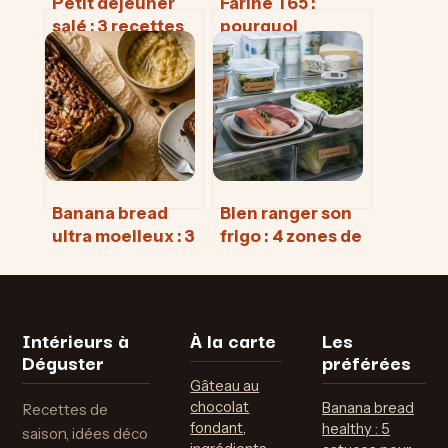
Petit déjeuner
Farine T65 :
salé : 3 recettes
pourquoi
meal prep pour
l’adopter pour
en finir avec le
vos pains maison
coup de barre de
et pâtes à pizza
11h
Banana bread
Bien ranger son
ultra moelleux : 3
frigo : 4 zones de
secrets pour une
froid, dates
texture fondante
courtes et
erreurs à éviter
Intérieurs à
À la carte
Les
Déguster
préférées
Gâteau au
chocolat
Banana bread
Recettes de
fondant,
healthy : 5
saison, idées déco