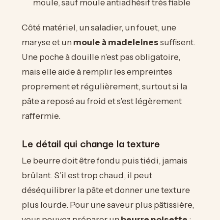
moule, sauf moule antiadhésif très fiable
Côté matériel, un saladier, un fouet, une
maryse et un
moule à madeleines
suffisent.
Une poche à douille n’est pas obligatoire,
mais elle aide à remplir les empreintes
proprement et régulièrement, surtout si la
pâte a reposé au froid et s’est légèrement
raffermie.
Le détail qui change la texture
Le beurre doit être fondu puis tiédi, jamais
brûlant. S’il est trop chaud, il peut
déséquilibrer la pâte et donner une texture
plus lourde. Pour une saveur plus pâtissière,
vous pouvez préparer un
beurre noisette
: