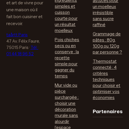
ingrédients
astuces pour
et art de vivre pour
simples et
un moelleux
une maison où il
cuisson
irrésistible
fait bon cuisiner et
courte pour
sans sucre
recevoir.
un résultat
raffiné
moelleux
Grammage de
taårtt Paris
Pois chiches
pâtes : 80g,
47 Av. Félix Faure,
secs ou en
100g ou 120g
75015 Paris
·
Tél :
conserve : la
par personne ?
01 44 18 96 52
recette
Thermostat
simple pour
connecté : 4
gagner du
critères
temps
techniques
Mur vide ou
pour choisir et
pièce
optimiser vos
surchargée :
économies
choisir une
Partenaires
décoration
murale sans
alourdir
l’espace