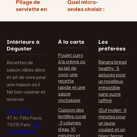
Pliage de
Quel micro-
serviette en
ondes choisir :
papier : 3
guide pratique
modèles express
pour adapter
pour une table
votre appareil à
élégante à
vos besoins
Intérieurs à
À la carte
Les
moindre coût
Déguster
préférées
Poulet curry
à la crème ou
Banana bread
Recettes de
au lait de
healthy : 5
saison, idées déco
coco, une
astuces pour
et art de vivre pour
recette
un moelleux
une maison où il
rapide et une
irrésistible
fait bon cuisiner et
sauce
sans sucre
recevoir.
onctueuse
raffiné
Cuisson des
Œuf mollet : 6
taårtt Paris
lentilles corail
minutes pour
47 Av. Félix Faure,
: 3 volumes
un jaune
75015 Paris
·
Tél :
d’eau, 10
coulant et un
01 44 18 96 52
minutes et
blanc ferme