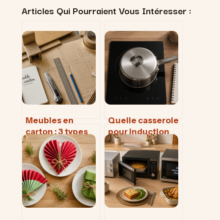
Articles Qui Pourraient Vous Intéresser :
Meubles en
Quelle casserole
carton : 3 types
pour induction
de cannelures et
choisir ? 4
4 étapes pour
critères
une solidité
techniques pour
professionnelle
une cuisson
maîtrisée