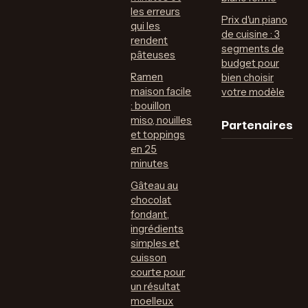
les erreurs
Prix d'un piano
qui les
de cuisine : 3
rendent
segments de
pâteuses
budget pour
Ramen
bien choisir
maison facile
votre modèle
: bouillon
Partenaires
miso, nouilles
et toppings
en 25
minutes
Gâteau au
chocolat
fondant,
ingrédients
simples et
cuisson
courte pour
un résultat
moelleux