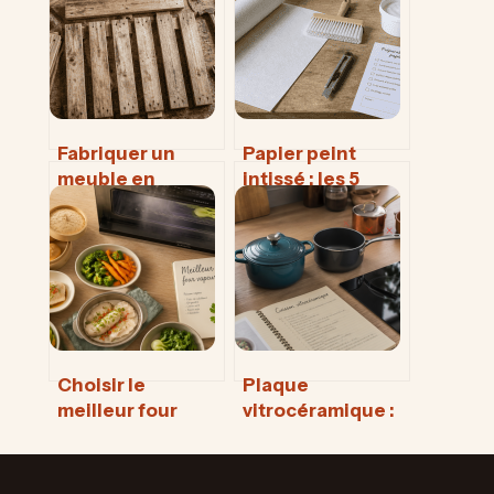
Fabriquer un
Papier peint
meuble en
intissé : les 5
palette :
limites
transformez du
techniques qui
bois de
peuvent
récupération en
compromettre
mobilier design
votre rénovation
pour moins de 30
€
Choisir le
Plaque
meilleur four
vitrocéramique :
vapeur : 3
3 critères
technologies
techniques pour
pour transformer
choisir vos