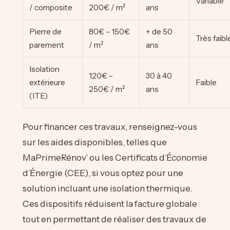
Variable
/ composite
200€ / m²
ans
Pierre de
80€ – 150€
+ de 50
Très faibl
parement
/ m²
ans
Isolation
120€ –
30 à 40
extérieure
Faible
250€ / m²
ans
(ITE)
Pour financer ces travaux, renseignez-vous
sur les aides disponibles, telles que
MaPrimeRénov’ ou les Certificats d’Économie
d’Énergie (CEE), si vous optez pour une
solution incluant une isolation thermique.
Ces dispositifs réduisent la facture globale
tout en permettant de réaliser des travaux de