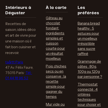
vos cuissons
casseroles sans
Intérieurs à
À la carte
Les
rayer le verre
Déguster
préférées
Gâteau au
chocolat
Banana bread
Recettes de
fondant,
healthy : 5
saison, idées déco
ingrédients
astuces pour
et art de vivre pour
simples et
un moelleux
une maison où il
cuisson
irrésistible
fait bon cuisiner et
courte pour
sans sucre
recevoir.
un résultat
raffiné
moelleux
Grammage de
taårtt Paris
Pois chiches
pâtes : 80g,
47 Av. Félix Faure,
secs ou en
100g ou 120g
75015 Paris
·
Tél :
conserve : la
par personne ?
01 44 18 96 52
recette
Thermostat
simple pour
connecté : 4
gagner du
critères
temps
techniques
Mur vide ou
pour choisir et