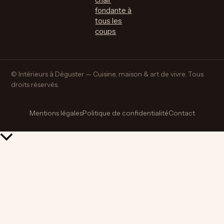
chair
fondante à
tous les
coups
© Intérieurs à Déguster — Cuisine, maison & art de vivre. Tous
droits réservés.
Mentions légales
Politique de confidentialité
Contact
Retour
en
haut