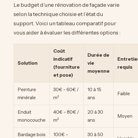
Le budget d’une rénovation de façade varie
selon la technique choisie et l’état du
support. Voici un tableau comparatif pour
vous aider à évaluer les différentes options :
Coût
Durée de
indicatif
Entretie
Solution
vie
(fourniture
requis
moyenne
et pose)
Peinture
30€ – 60€ /
10 à 15
Faible
minérale
m²
ans
Enduit
40€ – 80€ /
20 à 30
Moyen
monocouche
m²
ans
Bardage bois
100€ –
30 à 50