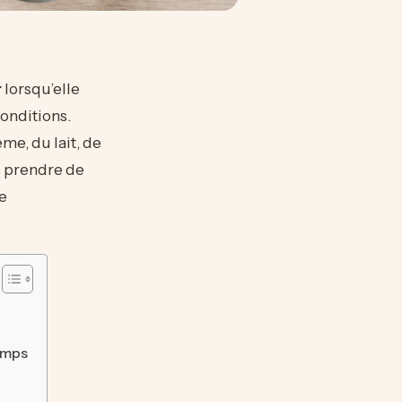
r
lorsqu’elle
onditions.
ème, du lait, de
ns prendre de
de
temps