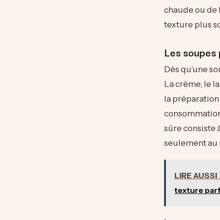
chaude ou de 
texture plus s
Les soupes p
Dès qu’une so
La crème, le l
la préparation
consommatio
sûre consiste 
seulement au 
LIRE AUSSI
texture par