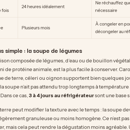
Ne réchauffez que
24 heures idéalement
 fois
nécessaire
À congeler en por
ée
Plusieurs mois
décongeler au réf
us simple : la soupe de légumes
son composée de légumes, d’eau ou de bouillon végétal,
 ni de protéine animale, est la plus facile à conserver. Caro
de terre, céleri ou oignon supportent bien quelques jour
 la soupe n’ait pas attendu trop longtemps à températur
 Dans ce cas,
3 à 4 jours au réfrigérateur
sont une base sû
rre peut modifier la texture avec le temps : la soupe de
 légèrement granuleuse ou moins homogène. Ce n’est pas
r, mais cela peut rendre la dégustation moins agréable.