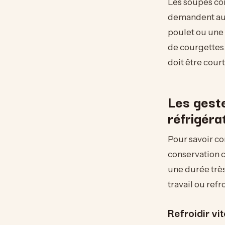
Les soupes con
demandent auss
poulet ou une
de courgettes.
doit être court
Les gest
réfrigéra
Pour savoir c
conservation 
une durée très 
travail ou ref
Refroidir vi