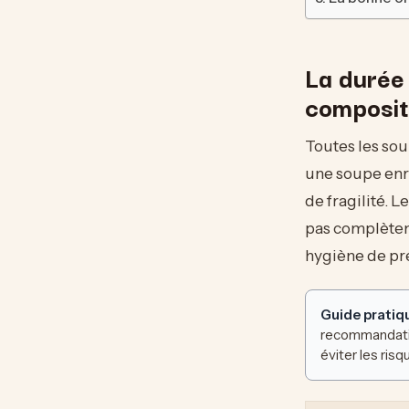
La durée
composit
Toutes les sou
une soupe enri
de fragilité. L
pas complètem
hygiène de pré
Guide pratiqu
recommandation
éviter les ris