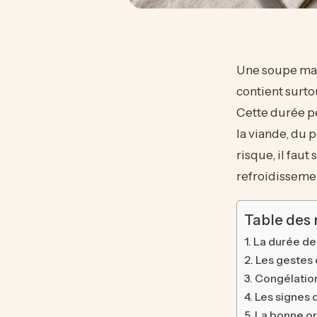
Une soupe ma
contient surto
Cette durée p
la viande, du 
risque, il faut 
refroidissemen
Table des
La durée de
Les gestes 
Congélation,
Les signes 
La bonne or