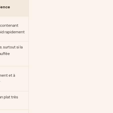
dence
 contenant
oid rapidement
 surtout si la
auffée
ment et à
r
n plat très