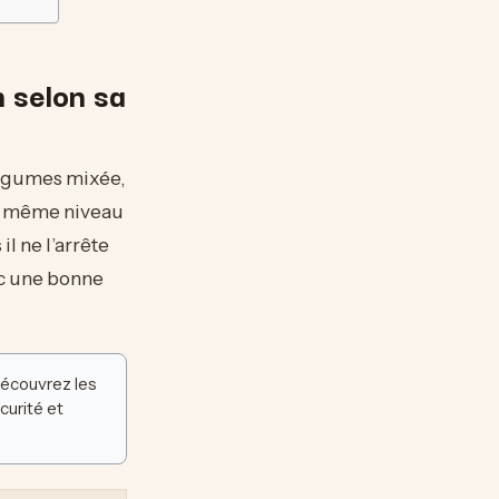
 selon sa
légumes mixée,
le même niveau
l ne l’arrête
ec une bonne
écouvrez les
curité et