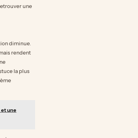
retrouver une
tion diminue.
, mais rendent
une
stuce la plus
crème
 et une