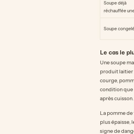
Soupe déjà
réchauffée une
Soupe congel
Le cas le pl
Une soupe mai
produit laitier
courge, pomme 
condition que
après cuisson.
La pomme de te
plus épaisse,
signe de dange