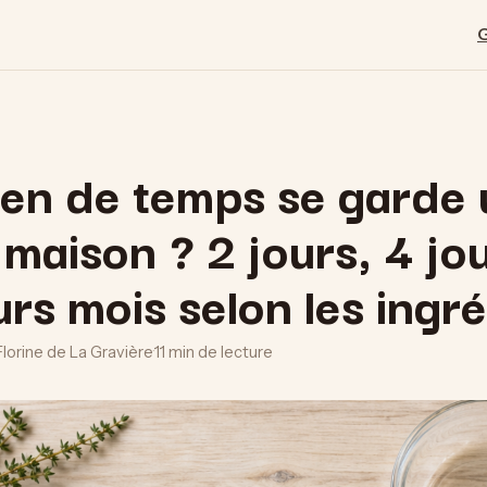
en de temps se garde 
maison ? 2 jours, 4 jo
urs mois selon les ingr
Florine de La Gravière
·
11 min de lecture