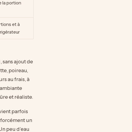
 la portion
tions et à
rigérateur
 sans ajout de
tte, poireau,
s au frais, à
e ambiante
re et réaliste.
vient parfois
 forcément un
 Un peu d’eau