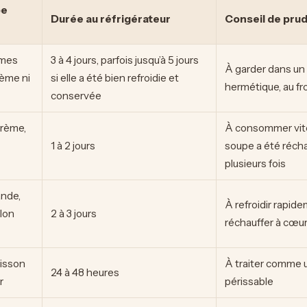
pe
Durée au réfrigérateur
Conseil de pru
umes
3 à 4 jours, parfois jusqu’à 5 jours
À garder dans un
rème ni
si elle a été bien refroidie et
hermétique, au fr
conservée
crème,
À consommer vite,
1 à 2 jours
soupe a été réch
plusieurs fois
ande,
À refroidir rapide
llon
2 à 3 jours
réchauffer à cœu
isson
À traiter comme u
24 à 48 heures
r
périssable