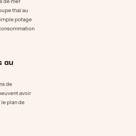
ts de mer
oupe thaï au
simple potage
de consommation
s au
ns de
peuvent avoir
 le plan de