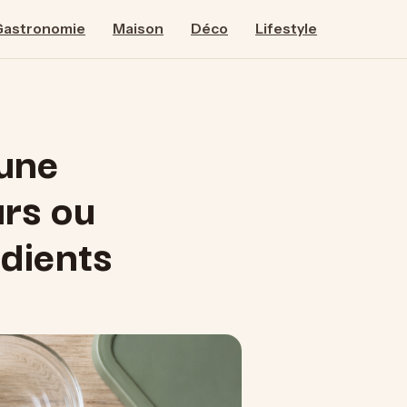
Gastronomie
Maison
Déco
Lifestyle
une
urs ou
édients