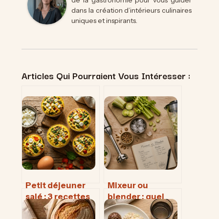
de la gastronomie pour vous guider
dans la création d’intérieurs culinaires
uniques et inspirants.
Articles Qui Pourraient Vous Intéresser :
Petit déjeuner
Mixeur ou
salé : 3 recettes
blender : quel
meal prep pour
appareil choisir
en finir avec le
pour vos soupes,