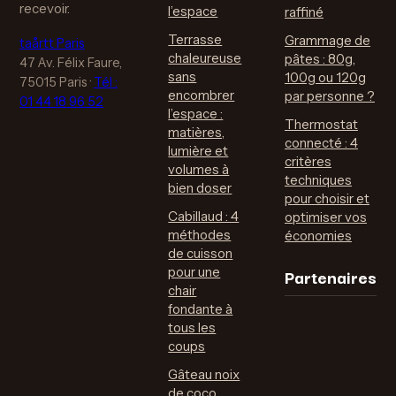
recevoir.
l’espace
raffiné
Terrasse
Grammage de
taårtt Paris
chaleureuse
pâtes : 80g,
47 Av. Félix Faure,
sans
100g ou 120g
75015 Paris
·
Tél :
encombrer
par personne ?
01 44 18 96 52
l’espace :
Thermostat
matières,
connecté : 4
lumière et
critères
volumes à
techniques
bien doser
pour choisir et
Cabillaud : 4
optimiser vos
méthodes
économies
de cuisson
Partenaires
pour une
chair
fondante à
tous les
coups
Gâteau noix
de coco