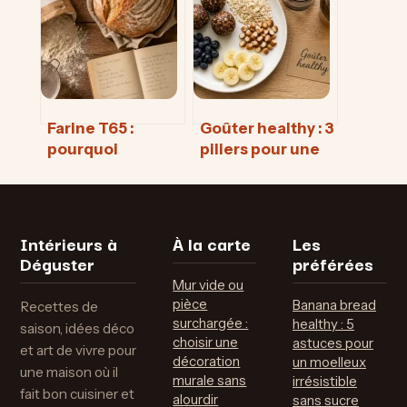
coup de barre de
smoothies et
11h
purées ?
Farine T65 :
Goûter healthy : 3
pourquoi
piliers pour une
l’adopter pour
collation
vos pains maison
rassasiante et 5
et pâtes à pizza
recettes express
Intérieurs à
À la carte
Les
Déguster
préférées
Mur vide ou
pièce
Banana bread
Recettes de
surchargée :
healthy : 5
saison, idées déco
choisir une
astuces pour
et art de vivre pour
décoration
un moelleux
une maison où il
murale sans
irrésistible
fait bon cuisiner et
alourdir
sans sucre